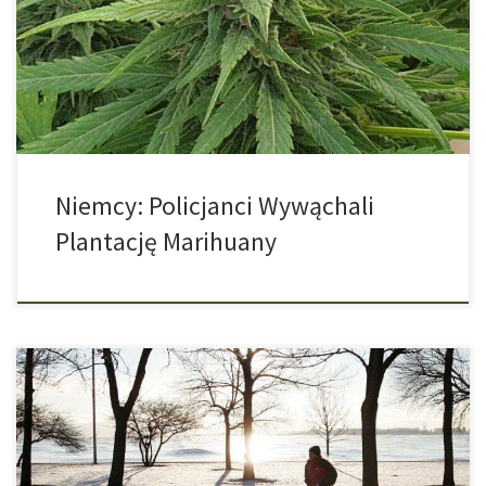
podejrzanej substancji, policjanci podążali za nim aż do pewnej
stodoły. Po przeszukaniu ogrzewanego budynku, znaleźli 50
sadzonek cannabisu. Stodoła znajdowała się na posesji 39-
letniego […]
Niemcy: Policjanci Wywąchali
Plantację Marihuany
Zawsze znajdzie się jakaś wymówka, aby zimą nie iść biegać. A
wystarczy tylko się odpowiednio ubrać… Niektórzy wolą wellness,
albo jedzenie na szybko i oglądanie seriali przed telewizorem w