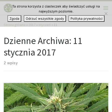
Ta strona korzysta z ciasteczek aby świadczyć usługi na
Przejdź do treści
najwyższym poziomie.
Me
Zgoda
Odrzuć wszystkie zgody
Polityka prywatności
Strona główna
»
2017
»
styczeń
»
11
Dzienne Archiwa:
11
stycznia 2017
2 wpisy
Niemieccy policjanci wykazali się niezwykle dobrym zmysłem
węchu. Podczas jednej z akcji wyczuli oni woń marihuany.
Policjanci byli na miejscu z innego powodu. Po wyczuciu zapachu