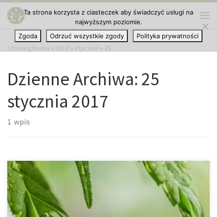
Ta strona korzysta z ciasteczek aby świadczyć usługi na
Przejdź do treści
najwyższym poziomie.
Me
Zgoda
Odrzuć wszystkie zgody
Polityka prywatności
Strona główna
»
2017
»
styczeń
»
25
Dzienne Archiwa:
25
stycznia 2017
1 wpis
Dowiedziono już niejednokrotnie, że cannabis może zdziałać
wiele dobrego dla naszego zdrowia, nie na darmo jest on