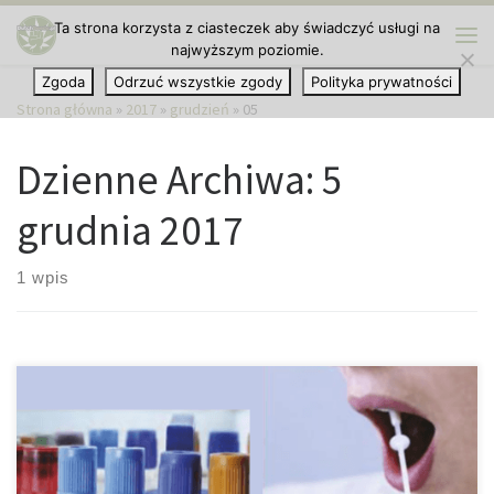
Ta strona korzysta z ciasteczek aby świadczyć usługi na
Przejdź do treści
najwyższym poziomie.
Me
Zgoda
Odrzuć wszystkie zgody
Polityka prywatności
Strona główna
»
2017
»
grudzień
»
05
Dzienne Archiwa:
5
grudnia 2017
1 wpis
Mówi się, że spożywanie cannabisu w wieku dorosłym praktycznie
nie niesie za sobą żadnego ryzyka, jednak może sprawić, że