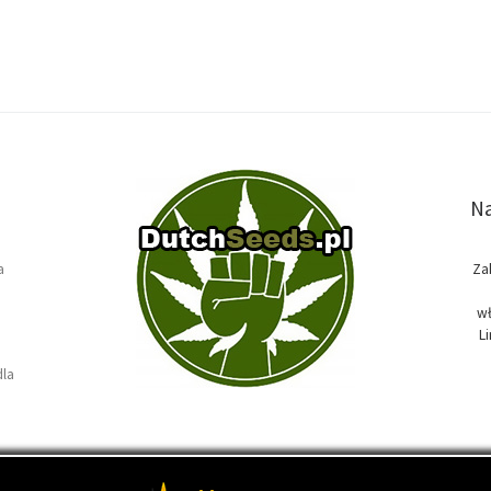
Na
a
Za
wł
L
dla