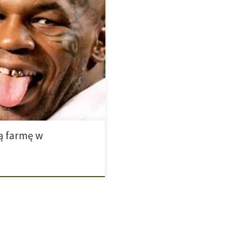
ia 2018 roku w Kalifornii otworzył
dnych lęków przed
na legenda footballowa Joe
widzianie silnie rosnący interes
ą farmę w