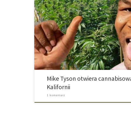
Nie wszystkie media chętnie o tym mówiły, ale 1 styczn
się ogromny rynek dla inwestorów, którzy nie mają ża
obchodzeniem się z marihuaną. Podczas gdy już słyn
Montana pchnęła się z własnymi inwestycjami w nieprze
konopny, to […]
Mike Tyson otwiera cannabisow
Kalifornii
1 komentarz