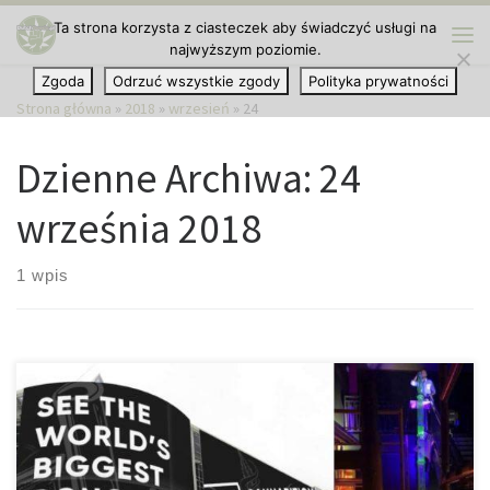
Ta strona korzysta z ciasteczek aby świadczyć usługi na
Przejdź do treści
najwyższym poziomie.
Me
Zgoda
Odrzuć wszystkie zgody
Polityka prywatności
Strona główna
»
2018
»
wrzesień
»
24
Dzienne Archiwa:
24
września 2018
1 wpis
A jego Highlight to „Bongzilla“, czyli największe bongo na świecie
Las Vegas, czyli najbardziej grzeszne miasto w samym środku