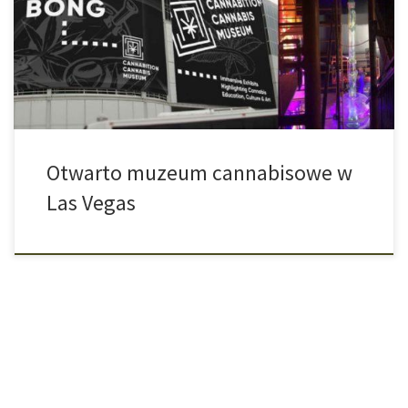
pustyni Nevada, jest znowu bogatsze o nową atrakcję. W ramach
legalizacji marihuany, która miała miejsce w lipcu 2017 roku,
otwarto teraz muzeum, które poświęcone jest wszystkiemu wokół
marihuany. Na powierzchni ponad […]
Otwarto muzeum cannabisowe w
Las Vegas