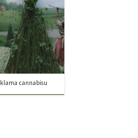
Georgea Washingtona. Coraz
 zamiar w przyszłości to
tał się w takich stanach jak
 produktem lifestylowym.
reklama cannabisu