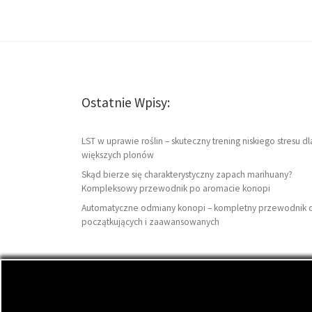
Ostatnie Wpisy:
LST w uprawie roślin – skuteczny trening niskiego stresu dl
większych plonów
Skąd bierze się charakterystyczny zapach marihuany?
Kompleksowy przewodnik po aromacie konopi
Automatyczne odmiany konopi – kompletny przewodnik 
początkujących i zaawansowanych
© 2026
DutchSeeds.pl
– Wszelkie prawa zastrzeżon