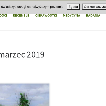
y świadczyć usługi na najwyższym poziomie.
Zgoda
Odrzuć wszyst
OŚCI
RECENZJE
CIEKAWOSTKI
MEDYCYNA
BADANIA
marzec 2019