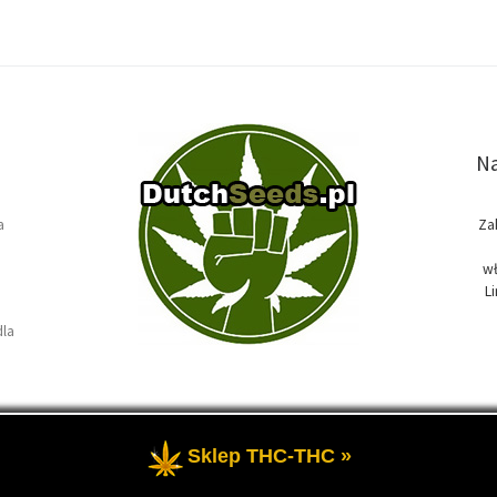
Na
a
Za
wł
L
dla
Sklep THC-THC »
e
- Temat przewodni blogu, wszystko na temat marihuany oraz roślin k