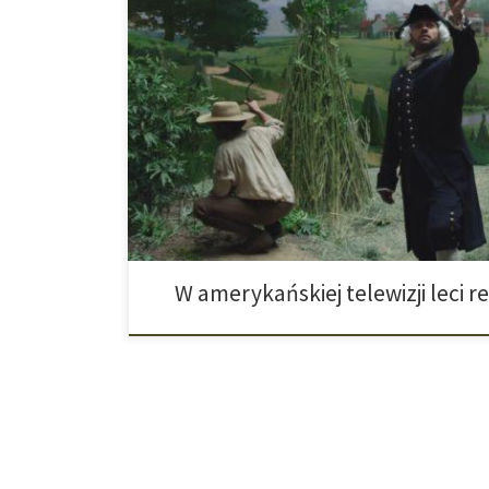
Gwiazda „Grey’s Anatomy“ Jesse Williams gra w niej 
więcej stanów w Ameryce legalizuje marihuanę albo ma
uczynić. Dzięki dekryminalizacji cannabisu ten narkotyk s
Kalifornia, Nevada czy Michigan całkowicie normalnym
Podkreśla to również spot reklamowy The New […]
W amerykańskiej telewizji leci 