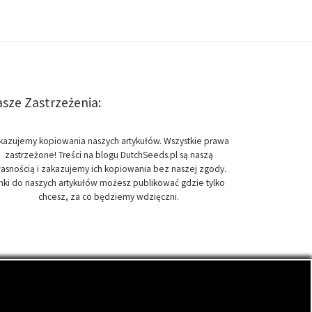
sze Zastrzeżenia:
kazujemy kopiowania naszych artykułów. Wszystkie prawa
zastrzeżone! Treści na blogu DutchSeeds.pl są naszą
asnością i zakazujemy ich kopiowania bez naszej zgody.
inki do naszych artykułów możesz publikować gdzie tylko
chcesz, za co będziemy wdzięczni.
onopi indyjskich, zwanych cannabis.