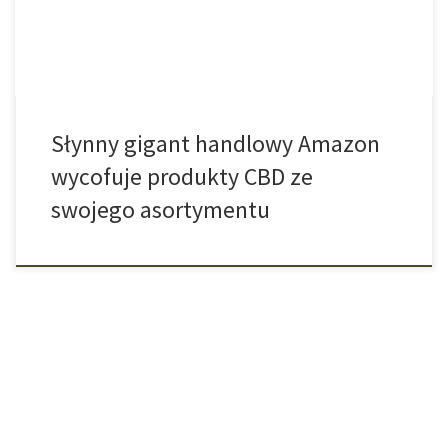
jesteśmy przekierowywani na taką oto stronę: Wszystko zaczęło
się od […]
Słynny gigant handlowy Amazon
wycofuje produkty CBD ze
swojego asortymentu