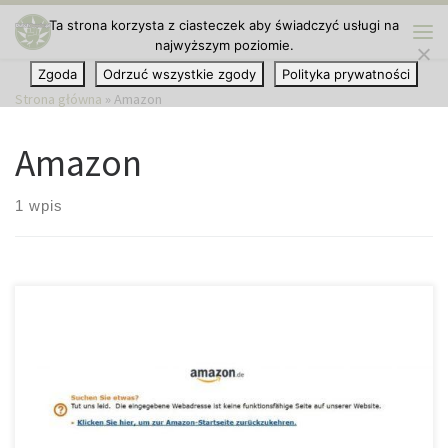
Ta strona korzysta z ciasteczek aby świadczyć usługi na
Przejdź do treści
najwyższym poziomie.
Me
Zgoda
Odrzuć wszystkie zgody
Polityka prywatności
Strona główna
»
Amazon
Amazon
1 wpis
Od niedawna wiadomym jest, że międzynarodowy gigant
handlowy Amazon wycofuje ze sprzedaży wszystkie produkty,
które zawierają substancję czynną o nazwie cannabidiol, w skrócie
CBD. Jeśli klikniemy na jeden z wystawionych takowych
produktów, na przykład na stronie niemieckiej firmy Amazon, to