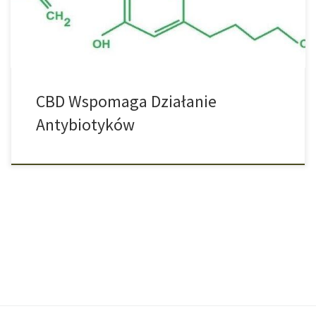
University udało się potwierdzić, że cannabinoid o nazwie CBG w
połączeniu z lekiem Polymyxin […]
CBD Wspomaga Działanie
Antybiotyków