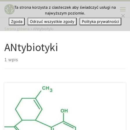
Ta strona korzysta z ciasteczek aby świadczyć usługi na
Przejdź do treści
najwyższym poziomie.
Me
Zgoda
Odrzuć wszystkie zgody
Polityka prywatności
Strona główna
»
ANtybiotyki
ANtybiotyki
1 wpis
Nowe badania pokazują korzyści płynące z zastosowania
cannabigerolu (CBG) w walce z wieloopornymi patogenami. Pod
koniec lutego ruszyły kolejne badania na temat skutecznych
możliwości kannabigerolu w walce z wieloopornymi patogenami.
W doświadczeniach przeprowadzanych przez Canadian McMaster