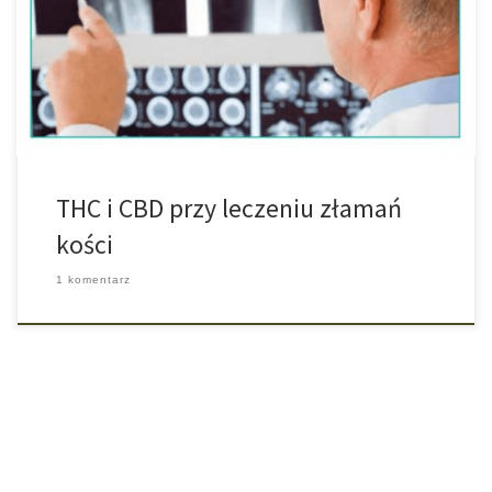
badania, które są przeprowadzane na Żydowskim Uniwersytecie
oraz Uniwersytecie Tel Aviv i dzięki którym stwierdzono, że THC
oraz cannabidiol, czyli CBD wspomagają gojenie i zrastanie się
złamanych kości oraz są w stanie […]
THC i CBD przy leczeniu złamań
kości
1 komentarz