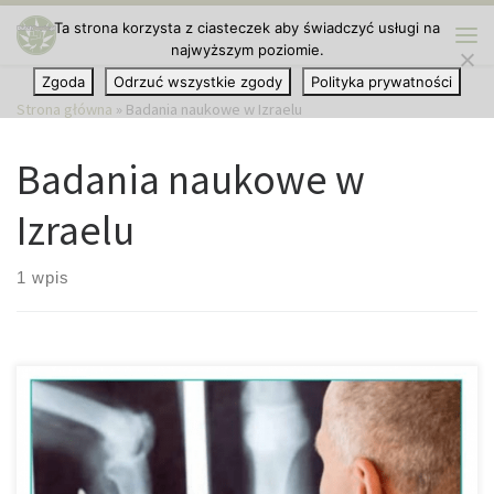
Ta strona korzysta z ciasteczek aby świadczyć usługi na
Przejdź do treści
najwyższym poziomie.
Me
Zgoda
Odrzuć wszystkie zgody
Polityka prywatności
Strona główna
»
Badania naukowe w Izraelu
Badania naukowe w
Izraelu
1 wpis
Izraelscy naukowcy nadal są na prowadzącej pozycji jeśli chodzi o
badanie medycznej marihuany. W pierwszym rzędzie są to