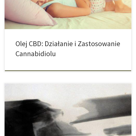
narkotykami – ale to ma się zmienić. […]
Olej CBD: Działanie i Zastosowanie
Cannabidiolu
Wygląda na to, że składniki aktywne zawarte w roślinie marihuany
to dla leczących prawdziwa skrzynia złota. Izraelscy naukowcy
odkryli, że złamania kości znacznie szybciej się zrastają, jeśli są
leczone przy pomocy cannabidiolu, czyli CBD. Jak już od dawna
wiadomo, konsumpcja cannabisu może być zastosowana w