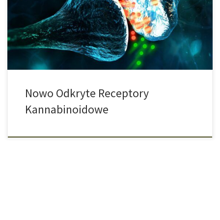
nazwie CB1 i CB2. Wiążą się z nimi powszechnie znane
kannabinoidy, takie jak THC lub CBD. W ostatnich latach, dzięki
coraz lepszemu zrozumieniu systemu kannabinoidowego,
odkryto kilka innych receptorów, do których mogą […]
Nowo Odkryte Receptory
Kannabinoidowe