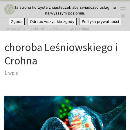
Ta strona korzysta z ciasteczek aby świadczyć usługi na
Przejdź do treści
najwyższym poziomie.
Me
Zgoda
Odrzuć wszystkie zgody
Polityka prywatności
Strona główna
»
choroba Leśniowskiego i Crohna
choroba Leśniowskiego i
Crohna
1 wpis
Kiedy mówimy o receptorach kannabinoidowych znajdujących się
w ludzkim ciele, to zwykle mówimy o znanych już receptorach o