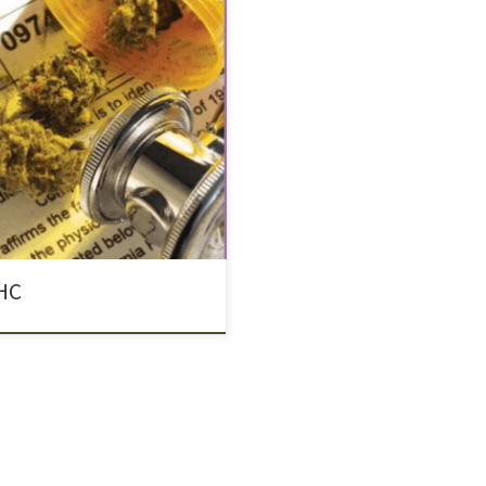
dzie w razie nagłego wypadku
ych życie, jak i na leczenie,
stości istnieją jednak też
 ratujących życie z powodu
HC