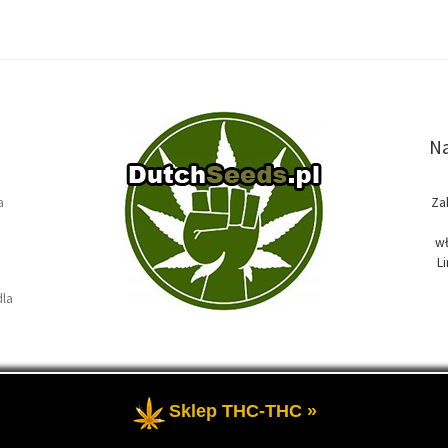
Na
a
Za
wł
L
dla
Sklep THC-THC »
e
- Temat przewodni blogu, wszystko na temat marihuany oraz roślin k