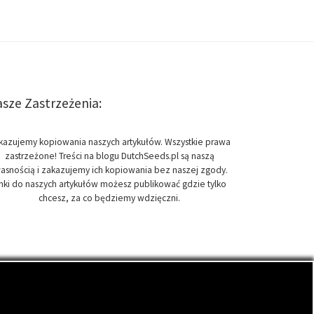
sze Zastrzeżenia:
kazujemy kopiowania naszych artykułów. Wszystkie prawa
zastrzeżone! Treści na blogu DutchSeeds.pl są naszą
asnością i zakazujemy ich kopiowania bez naszej zgody.
inki do naszych artykułów możesz publikować gdzie tylko
chcesz, za co będziemy wdzięczni.
onopi indyjskich, zwanych cannabis.