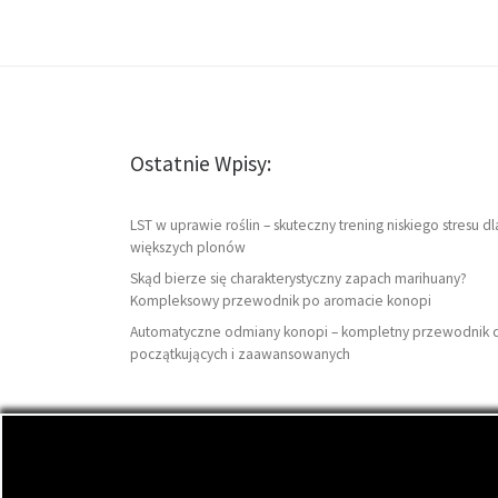
Ostatnie Wpisy:
LST w uprawie roślin – skuteczny trening niskiego stresu dl
większych plonów
Skąd bierze się charakterystyczny zapach marihuany?
Kompleksowy przewodnik po aromacie konopi
Automatyczne odmiany konopi – kompletny przewodnik 
początkujących i zaawansowanych
© 2026
DutchSeeds.pl
– Wszelkie prawa zastrzeżon