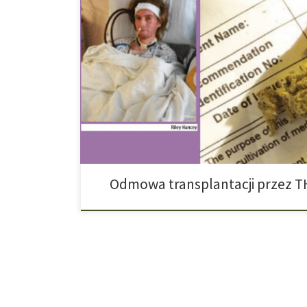
W rozwiniętych kręgach jest oczywistym, że chorzy lu
mają prawo do korzystania i otrzymania środków ratując
które zapobiegnie uszczerbkowi na zdrowiu. W rzeczywi
przypadki, w których odmawia się udzielenia środków
dyskryminacji. Właśnie to przytrafiło […]
Odmowa transplantacji przez T