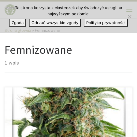
Ta strona korzysta z ciasteczek aby świadczyć usługi na
Przejdź do treści
najwyższym poziomie.
Me
Zgoda
Odrzuć wszystkie zgody
Polityka prywatności
Strona główna
»
Femnizowane
Femnizowane
1 wpis
Auto Daiquiri Lime – owocowo-dieselowa sativa od Dutch Passion
Auto Daiquiri Lime to automatycznie kwitnąca odmiana, która
zachwyca intensywnym aromatem limonki, dużymi plonami i
szybkim wzrostem. To świetna propozycja zarówno dla
początkujących, jak i zaawansowanych growerów. Genetyka i