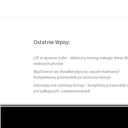
Ostatnie Wpisy:
LST w uprawie roślin – skuteczny trening niskiego stresu dl
większych plonów
Skąd bierze się charakterystyczny zapach marihuany?
Kompleksowy przewodnik po aromacie konopi
Automatyczne odmiany konopi – kompletny przewodnik 
początkujących i zaawansowanych
© 2026
DutchSeeds.pl
– Wszelkie prawa zastrzeżon