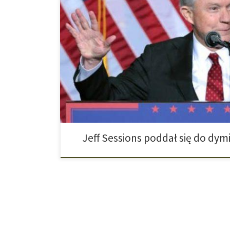
Amerykański Minister Sprawiedliwości, który jest jedn
przeciwnikiem marihuany, Jeff Sessions, zrezygnował
ludzie na palą marihuany”. Po tym, jak Minister Sprawi
na świecie wygłosił takie zdanie, zamarł niemalże ca
marihuany, szczególnie w Stanach Zjednoczonych. Wsz
ostatnich lat wraz z […]
Jeff Sessions poddał się do dymi