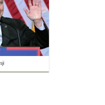
ocześnie zagorzałym
 ze swojej posady. „Porządni
edliwości najpotężniejszego kraju
ły świat sprzymierzeńców
ystkie nowości i odkrycia
sji