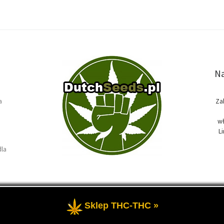
Na
a
Za
wł
L
dla
Sklep THC-THC »
e
- Temat przewodni blogu, wszystko na temat marihuany oraz roślin k