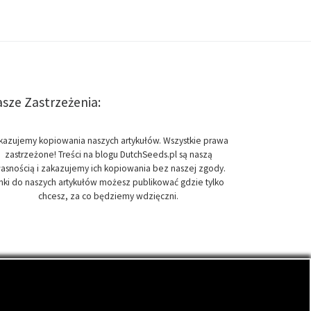
sze Zastrzeżenia:
kazujemy kopiowania naszych artykułów. Wszystkie prawa
zastrzeżone! Treści na blogu DutchSeeds.pl są naszą
asnością i zakazujemy ich kopiowania bez naszej zgody.
inki do naszych artykułów możesz publikować gdzie tylko
chcesz, za co będziemy wdzięczni.
onopi indyjskich, zwanych cannabis.