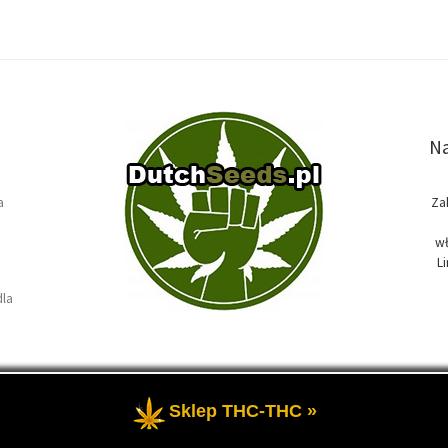
Na
a
Za
wł
L
dla
Sklep THC-THC »
e
- Temat przewodni blogu, wszystko na temat marihuany oraz roślin k