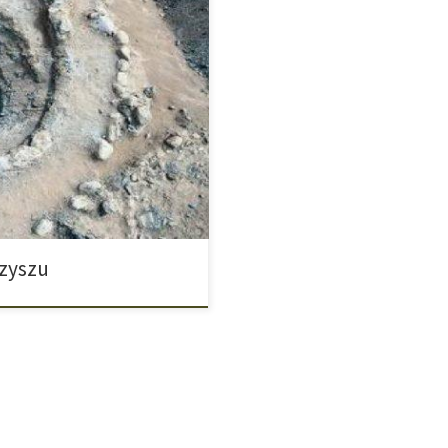
się w górach Pamir na wysokości
a, zawierające ślady konopi
fajka haszyszowa. Według
ir już przed 2500 laty palili
szyszu