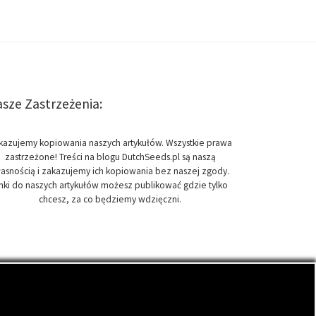
sze Zastrzeżenia:
kazujemy kopiowania naszych artykułów. Wszystkie prawa
zastrzeżone! Treści na blogu DutchSeeds.pl są naszą
asnością i zakazujemy ich kopiowania bez naszej zgody.
inki do naszych artykułów możesz publikować gdzie tylko
chcesz, za co będziemy wdzięczni.
onopi indyjskich, zwanych cannabis.