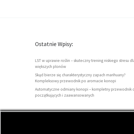
Ostatnie Wpisy:
LST w uprawie roślin – skuteczny trening niskiego stresu dl
większych plonów
Skąd bierze się charakterystyczny zapach marihuany?
Kompleksowy przewodnik po aromacie konopi
Automatyczne odmiany konopi – kompletny przewodnik 
początkujących i zaawansowanych
© 2026
DutchSeeds.pl
– Wszelkie prawa zastrzeżon