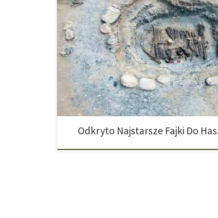
Z grobów cmentarzyska sprzed 2500 lat znajdującego 
3000 metrów archeolodzy wydobyli naczynia do paleni
bogatej w cannabinoidy, czyli marihuany. Starożytna 
przeprowadzonych analiz ludzie zamieszkujący góry Pam
bogate w cannabinoidy konopie w specjalnie do […]
Odkryto Najstarsze Fajki Do Ha