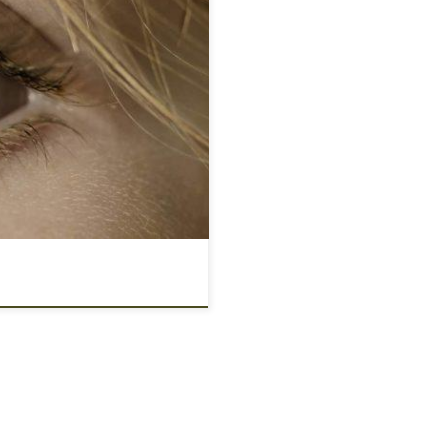
ło wiadomo, że cannabis bądź
W wielu tkankach oka znajdują
że doprowadzić do zwiększenia
wnież, że THC może poprawić