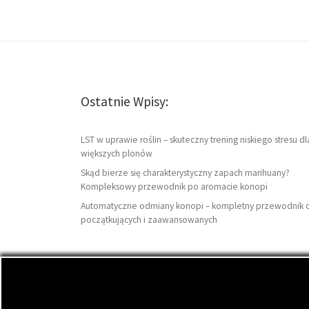
Ostatnie Wpisy:
LST w uprawie roślin – skuteczny trening niskiego stresu dl
większych plonów
Skąd bierze się charakterystyczny zapach marihuany?
Kompleksowy przewodnik po aromacie konopi
Automatyczne odmiany konopi – kompletny przewodnik 
początkujących i zaawansowanych
© 2026
DutchSeeds.pl
– Wszelkie prawa zastrzeżon