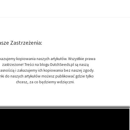
sze Zastrzeżenia:
kazujemy kopiowania naszych artykułów. Wszystkie prawa
zastrzeżone! Treści na blogu DutchSeeds.pl są naszą
asnością i zakazujemy ich kopiowania bez naszej zgody.
inki do naszych artykułów możesz publikować gdzie tylko
chcesz, za co będziemy wdzięczni.
onopi indyjskich, zwanych cannabis.