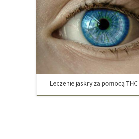
Nowe perspektywy dla leczenia jaskry. Dotychczas by
samo THC może obniżyć ciśnienie wewnątrz gałkowe. 
się receptory cannabinoidowe, których aktywacja mo
ciśnienia w oku u pacjentów z jaskrą. Okazało się ró
ukrwienie siatkówki. Nowe badania […]
Leczenie jaskry za pomocą THC