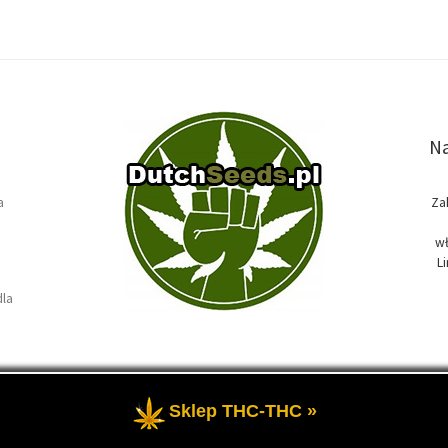
Na
a
Za
wł
L
dla
Sklep THC-THC »
e
- Temat przewodni blogu, wszystko na temat marihuany oraz roślin k