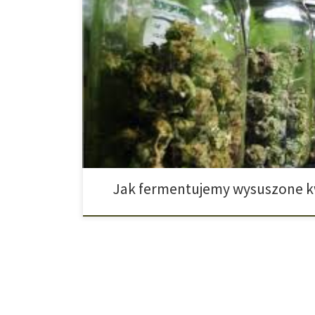
Po wysuszeniu kwiatów konopi, znajduje się w nich je
ilości, ale powodują one, że roślina jeszcze „żyje”. W te
różne enzymy, które są jeszcze aktywne. Kwiaty zawiera
któremu są jeszcze koloru zielonego. Jednak przy pale
Jak fermentujemy wysuszone k