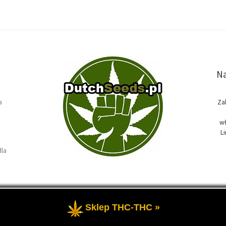
Na
a
Za
wł
L
dla
Sklep THC-THC »
e
- Temat przewodni blogu, wszystko na temat marihuany oraz roślin k