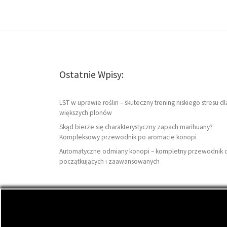
Ostatnie Wpisy:
LST w uprawie roślin – skuteczny trening niskiego stresu dl
większych plonów
Skąd bierze się charakterystyczny zapach marihuany?
Kompleksowy przewodnik po aromacie konopi
Automatyczne odmiany konopi – kompletny przewodnik 
początkujących i zaawansowanych
© 2026
DutchSeeds.pl
– Wszelkie prawa zastrzeżon