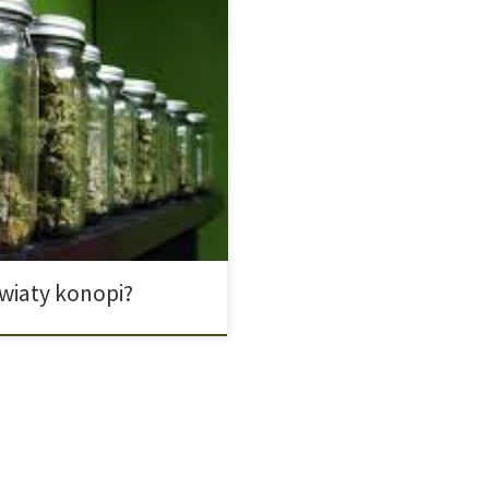
szcze trochę wody. Są to małe
j „żyjącej” roślinie znajdują się
ją również chlorofil, dzięki
niu chlorofil nie smakuje […]
wiaty konopi?