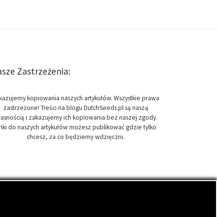
sze Zastrzeżenia:
kazujemy kopiowania naszych artykułów. Wszystkie prawa
zastrzeżone! Treści na blogu DutchSeeds.pl są naszą
asnością i zakazujemy ich kopiowania bez naszej zgody.
inki do naszych artykułów możesz publikować gdzie tylko
chcesz, za co będziemy wdzięczni.
onopi indyjskich, zwanych cannabis.