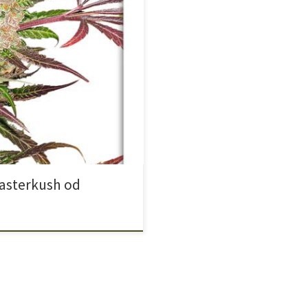
nu Hindukuszu Masterkush to
ionów Hindukuszu, stworzona z
 i stabilnej genetyki. Powstała
istańskich, zachowując wszystkie
ką […]
asterkush od