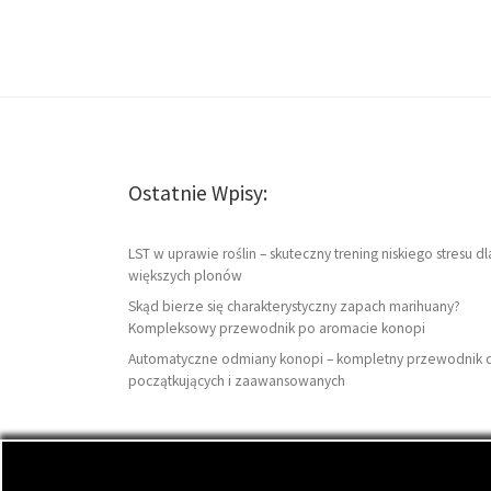
Ostatnie Wpisy:
LST w uprawie roślin – skuteczny trening niskiego stresu dl
większych plonów
Skąd bierze się charakterystyczny zapach marihuany?
Kompleksowy przewodnik po aromacie konopi
Automatyczne odmiany konopi – kompletny przewodnik 
początkujących i zaawansowanych