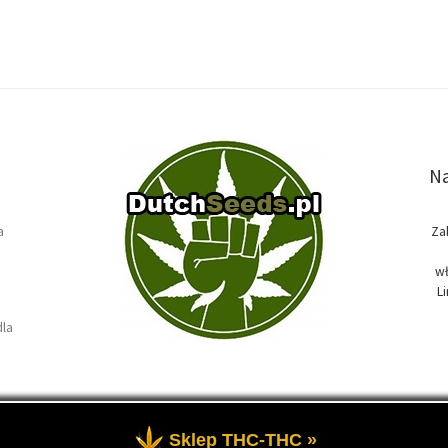
Na
a
Za
wł
L
dla
Sklep THC-THC »