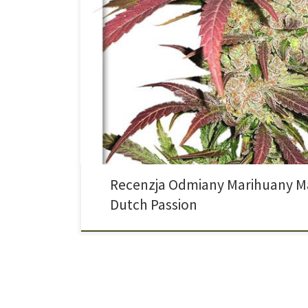
Masterkush od Dutch Passion – Klasyczna Indica z Rejo
ponadczasowa odmiana wywodząca się z górskich reg
myślą o hodowcach poszukujących niezawodnej, mocnej
z połączenia dwóch tradycyjnych linii afgańskich i pak
cechy czystej indiki – odporność, zwarty wzrost, wyso
Recenzja Odmiany Marihuany M
Dutch Passion