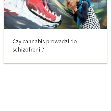
przyczyną zachorowania na schizofrenię? Ważnym znakiem
rozpoznawczym psychozy są bezpodstawne urojenia bycia
prześladowanym albo śledzonym. […]
Czy cannabis prowadzi do
schizofrenii?