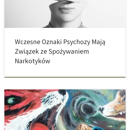
[…]
Wczesne Oznaki Psychozy Mają
Związek ze Spożywaniem
Narkotyków
Cannabis najczęściej działa odprężająco. Jednak w zależności od
konsumenta i sytuacji mogą wystąpić działania niepożądane. Jak
wiadomo, każdy człowiek jest inny. Uczucie lęku czy paranoja i
psychoza są również możliwe. Ale czy cannabis może być