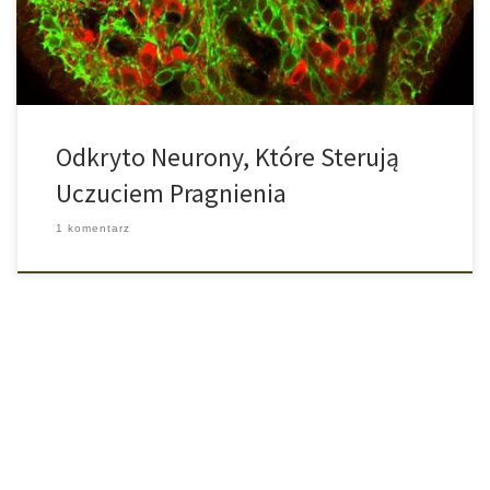
jednak wskazać, które komórki biorą udział w tym […]
Odkryto Neurony, Które Sterują
Uczuciem Pragnienia
1 komentarz