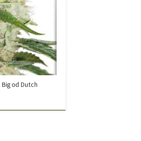
ających Think Big to
 genów legendarnego Think
on uzyskało roślinę, która
większych rozmiarów – nawet 1,5
 Big od Dutch