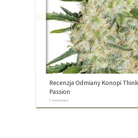
Think Big od Dutch Passion – Autoflower XXL dla Wymag
automatycznie kwitnąca odmiana stworzona na bazie
Different. Po długiej i skrupulatnej selekcji Dutch Passi
zachowała najlepsze cechy oryginału, ale dorasta do 
metra wysokości – oraz potrzebuje […]
Recenzja Odmiany Konopi Think
Passion
1 komentarz