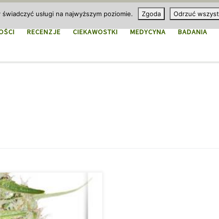
y świadczyć usługi na najwyższym poziomie.
Zgoda
Odrzuć wszyst
OŚCI
RECENZJE
CIEKAWOSTKI
MEDYCYNA
BADANIA