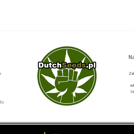
Na
a
Za
wł
L
dla