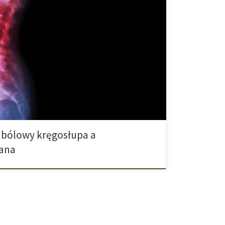
ólowy kręgosłupa oznacza dyskomfort oraz bóle
e mogą zostać przypisane żadnej klarownej i
żności od lokalizacji można ograniczyć
szyjny, piersiowy bądź lędźwiowy kręgosłupa. O tym,
naczony jako przewlekły, decyduje okres, w […]
 bólowy kręgosłupa a
ana