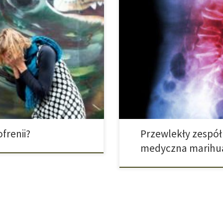
eżności od konsumenta i sytuacji
Określenie przewlekły zespół b
ażdy człowiek jest inny. Uczucie
kręgosłupa u pacjentów, które ni
 czy cannabis może być przyczyną
jednoznacznej przyczynie. W zale
poznawczym psychozy są
umiejscowienie bólu na odcinek 
śledzonym. […]
czy takowy syndrom może być oz
frenii?
Przewlekły zespół
medyczna marihu