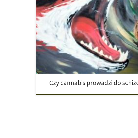
Cannabis najczęściej działa odprężająco. Jednak w zal
mogą wystąpić działania niepożądane. Jak wiadomo, k
lęku czy paranoja i psychoza są również możliwe. Ale
zachorowania na schizofrenię? Ważnym znakiem roz
bezpodstawne urojenia bycia prześladowanym albo 
Czy cannabis prowadzi do schizo