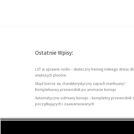
Ostatnie Wpisy:
LST w uprawie roślin – skuteczny trening niskiego stresu dl
większych plonów
Skąd bierze się charakterystyczny zapach marihuany?
Kompleksowy przewodnik po aromacie konopi
Automatyczne odmiany konopi – kompletny przewodnik 
początkujących i zaawansowanych