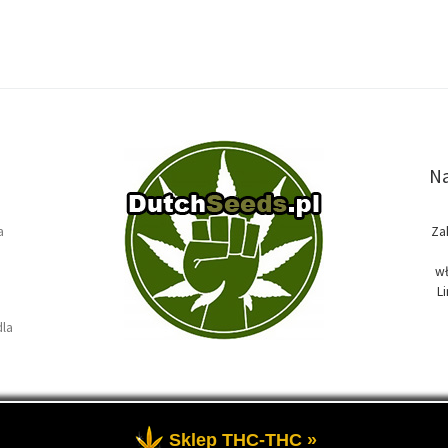
Na
a
Za
wł
L
dla
Sklep THC-THC »