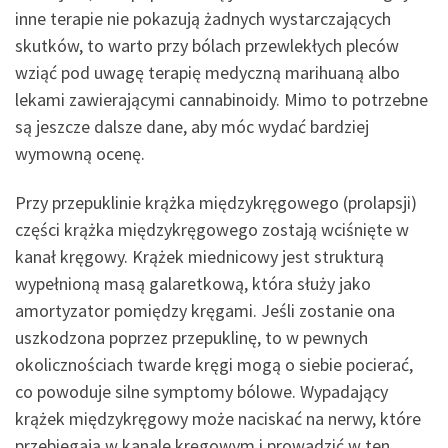
inne terapie nie pokazują żadnych wystarczających
skutków, to warto przy bólach przewlekłych pleców
wziąć pod uwagę terapię medyczną marihuaną albo
lekami zawierającymi cannabinoidy. Mimo to potrzebne
są jeszcze dalsze dane, aby móc wydać bardziej
wymowną ocenę.
Przy przepuklinie krążka międzykręgowego (prolapsji)
części krążka międzykręgowego zostają wciśnięte w
kanał kręgowy. Krążek miednicowy jest strukturą
wypełnioną masą galaretkową, która służy jako
amortyzator pomiędzy kręgami. Jeśli zostanie ona
uszkodzona poprzez przepuklinę, to w pewnych
okolicznościach twarde kręgi mogą o siebie pocierać,
co powoduje silne symptomy bólowe. Wypadający
krążek międzykręgowy może naciskać na nerwy, które
przebiegają w kanale kręgowym i prowadzić w ten