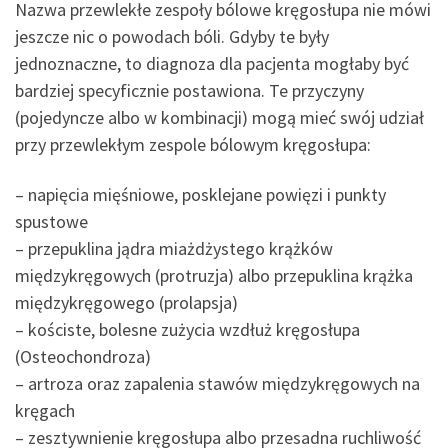
Nazwa przewlekłe zespoły bólowe kręgosłupa nie mówi
jeszcze nic o powodach bóli. Gdyby te były
jednoznaczne, to diagnoza dla pacjenta mogłaby być
bardziej specyficznie postawiona. Te przyczyny
(pojedyncze albo w kombinacji) mogą mieć swój udział
przy przewlekłym zespole bólowym kręgosłupa:
– napięcia mięśniowe, posklejane powięzi i punkty
spustowe
– przepuklina jądra miażdżystego krążków
międzykręgowych (protruzja) albo przepuklina krążka
międzykręgowego (prolapsja)
– kościste, bolesne zużycia wzdłuż kręgosłupa
(Osteochondroza)
– artroza oraz zapalenia stawów międzykręgowych na
kręgach
– zesztywnienie kręgosłupa albo przesadna ruchliwość