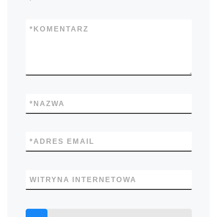
*
KOMENTARZ
*
NAZWA
*
ADRES EMAIL
WITRYNA INTERNETOWA