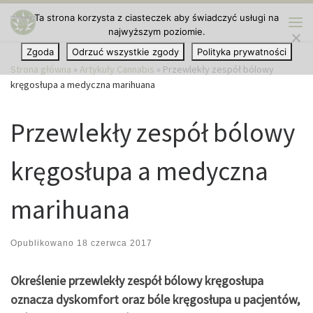
Ta strona korzysta z ciasteczek aby świadczyć usługi na
Przejdź do treści
najwyższym poziomie.
Me
Zgoda
Odrzuć wszystkie zgody
Polityka prywatności
Strona główna
»
Artykuły Cannabis
»
Przewlekły zespół bólowy
kręgosłupa a medyczna marihuana
Przewlekły zespół bólowy
kręgosłupa a medyczna
marihuana
Opublikowano
18 czerwca 2017
Określenie przewlekły zespół bólowy kręgosłupa
oznacza dyskomfort oraz bóle kręgosłupa u pacjentów,