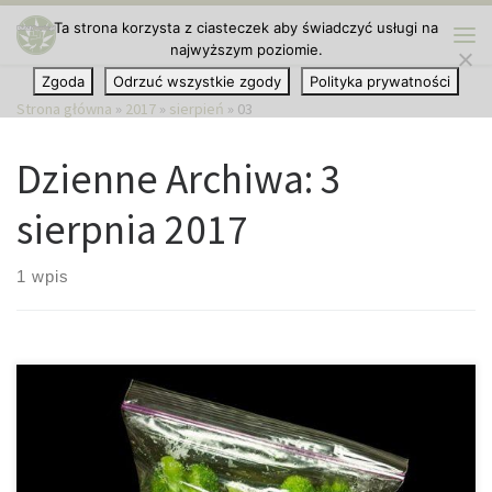
Ta strona korzysta z ciasteczek aby świadczyć usługi na
Przejdź do treści
najwyższym poziomie.
Me
Zgoda
Odrzuć wszystkie zgody
Polityka prywatności
Strona główna
»
2017
»
sierpień
»
03
Dzienne Archiwa:
3
sierpnia 2017
1 wpis
I zarobili na tym 10.000 dolarów. Cała akcja działa się na Florydzie.
Oczywiście zakup marihuany za taką kwotę jest nielegalny, nawet