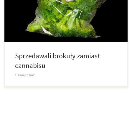
jeśli istnieje tam już legalny rynek medycznej marihuany. Jednak
czarny rynek nadal kwitnie, gdyż nie każdy ma to szczęście aby
znaleźć się w posiadaniu recepty. Dlatego dwóch mężczyzn z […]
Sprzedawali brokuły zamiast
cannabisu
1 komentarz