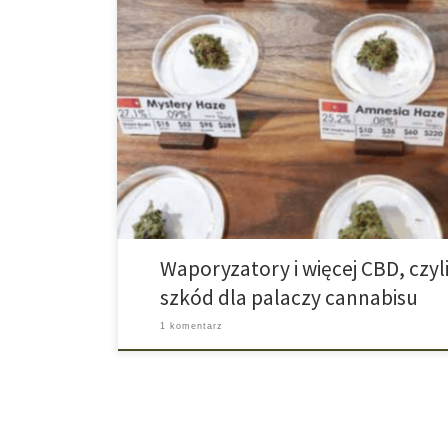
Dwoma największymi ryzykami przy spożywaniu cannab
silne odmiany i równoczesna konsumpcja z tytoniem.
naukowców opracowała cały rząd porad, w jaki spos
mogą takie ryzyko zminimalizować. Jeśli ryzykownej 
zakończyć ani ładnymi prośbami ani groźbami to trze
Waporyzatory i więcej CBD, czyl
szkód dla palaczy cannabisu
1 komentarz