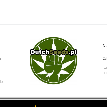
Na
a
Za
wł
L
dla