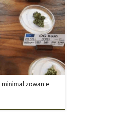
isu jest obecna moda na jego
 Wysoko rankingowa grupa
ób osoby spożywające marihuanę
konsumpcji marihuany nie można
ba […]
i minimalizowanie