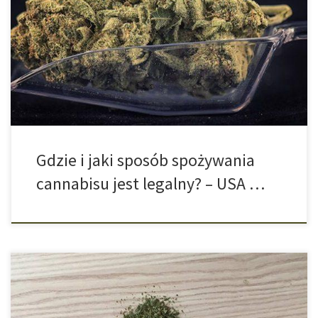
bez wątpienia Zjednoczone Stany Ameryki. W kraju z którego
pochodzi prohibicja od lat 30 dużo się zmieniło jeśli chodzi o
spożywanie marihuany. Na poziomie krajowym zgodnie z prawem
„federal government“ dzięki Harremu J. Anslingerowi jakikolwiek
kontakt bądź działanie z cannabisem od […]
Gdzie i jaki sposób spożywania
cannabisu jest legalny? – USA …
Herbata cannabisowa z pąków oraz liści marihuany w między