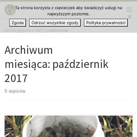
Ta strona korzysta z ciasteczek aby świadczyć usługi na
Przejdź do treści
najwyższym poziomie.
Me
Zgoda
Odrzuć wszystkie zgody
Polityka prywatności
Strona główna
»
2017
»
październik
Archiwum
miesiąca:
październik
2017
5 wpisów
Następne państwo zrozumiało, że nie można chorym osobom