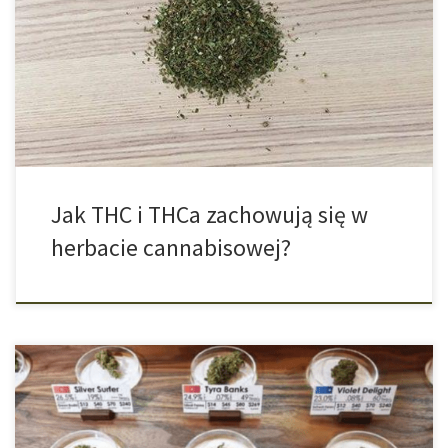
czasie uzyskała swoje miejsce na półkach z ziołami. Oczywiście
oficjalnie sprzedawana w sklepach i marketach herbata konopna
pochodzi z tak zwanej konopi spożywczej, czyli przemysłowej,
która jest dopuszczona do sprzedaży przez Unię Europejską i
posiada znikome odłamki procenta THC. Jednak tylko […]
Jak THC i THCa zachowują się w
herbacie cannabisowej?
Dwoma największymi ryzykami przy spożywaniu cannabisu jest
obecna moda na jego silne odmiany i równoczesna konsumpcja z