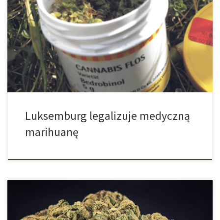
odbierać możliwości leczenia się pomocnymi i skutecznymi
sposobami. Luksemburg właśnie dołączył do tych krajów, które
zalegalizowały medyczną marihuanę. Rada rządu wydała właśnie
dla ministerstwa zdrowia pozwolenie na sporządzenie
odpowiedniego projektu ustawy. Premier Luksemburga Xavier
Bettel podczas konferencji prasowej oznajmił, że w przyszłości
[…]
Luksemburg legalizuje medyczną
marihuanę
USA Pionierem jeśli chodzi o liberalną politykę narkotykową są