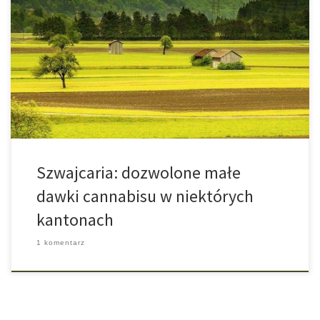
Na początku września szwajcarski trybunał zadecydował, że
posiadanie niewielkiej ilości środków odurzających wynoszącej
poniżej 10 gramów nie jest karalne, tak długo jak używki są
przeznaczone do własnego użytku bądź do nieodpłatnego
podarowania osobie pełnoletniej. Dotychczasowe zdanie
szwajcarskich policjantów, że posiadanie cannabisu jest z reguły
zabronione, staje się tym samym błędne. […]
Szwajcaria: dozwolone małe
dawki cannabisu w niektórych
kantonach
1 komentarz