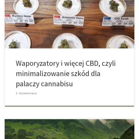
tytoniem. Wysoko rankingowa grupa naukowców opracowała cały
rząd porad, w jaki sposób osoby spożywające marihuanę mogą
takie ryzyko zminimalizować. Jeśli ryzykownej konsumpcji
marihuany nie można zakończyć ani ładnymi prośbami ani
groźbami to trzeba […]
Waporyzatory i więcej CBD, czyli
minimalizowanie szkód dla
palaczy cannabisu
1 komentarz