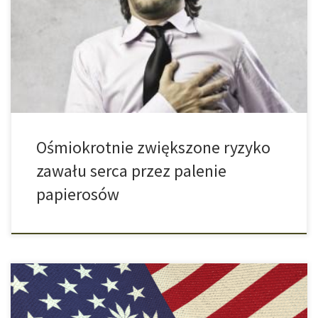
najczęstsza przyczyna śmierci. Aktualne badania wskazują, że
przede wszystkim dorośli poniżej 50 roku życia są narażeni na
ryzyko zawału, jeśli palą papierosy. U dorosłych poniżej 50 roku
życia istnieje bardzo małe ryzyko zawału serca. Jednak palenie
tytoniu […]
Ośmiokrotnie zwiększone ryzyko
zawału serca przez palenie
papierosów
Obok wyników głosowania w poszczególnych stanach, decyzja