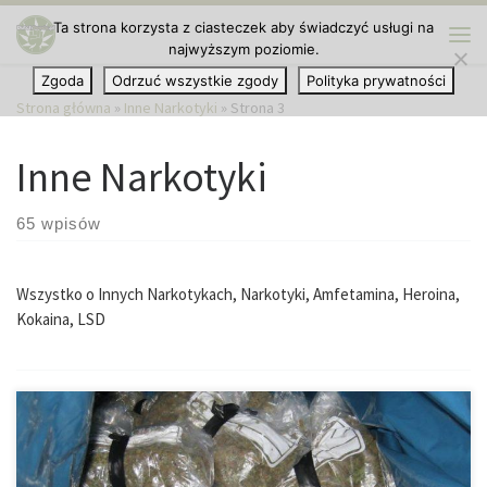
Ta strona korzysta z ciasteczek aby świadczyć usługi na
Przejdź do treści
najwyższym poziomie.
Me
Zgoda
Odrzuć wszystkie zgody
Polityka prywatności
Strona główna
»
Inne Narkotyki
»
Strona 3
Inne Narkotyki
65 wpisów
Wszystko o Innych Narkotykach, Narkotyki, Amfetamina, Heroina,
Kokaina, LSD
19 stycznia na niemieckiej autostradzie A2 w kierunku Hannoveru