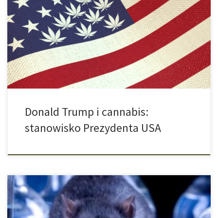
wyborów prezydenckich stawiana jest w coraz większym stopniu
w centrum zainteresowania przyjaciół i zwolenników legalizacji
konopi. Za jakimi celami dąży nowo wybrany prezydent USA
Donald Trump, jeśli chodzi o konopie? Czego można się
spodziewać w tej sprawie, gdy jego poprzednik Barack Obama
przekaże […]
Donald Trump i cannabis:
stanowisko Prezydenta USA
Uwolnienie się na stałe od kokainy jest dla konsumujących często