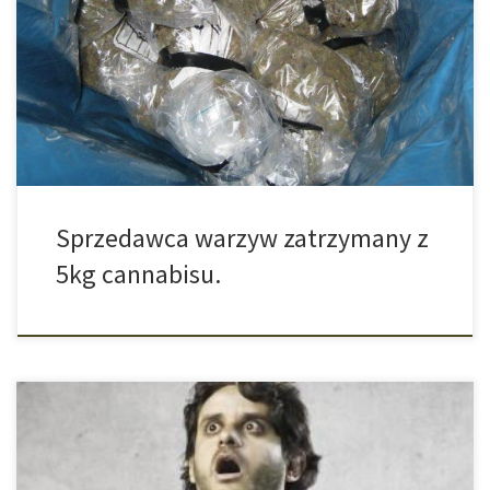
dortmundzka policja zatrzymała 42 – letniego mężczyznę, który
oznajmił, że jest samodzielnym handlarzem warzyw, który swoim
towarem handluje w całym kraju. Po kilku pytaniach ze strony
policji mężczyzna zaczął składać sprzeczne wyjaśnienia.
Policjanci zdecydowali się na przeszukanie jego samochodu. W
bagażniku […]
Sprzedawca warzyw zatrzymany z
5kg cannabisu.
Palacze żyją krócej. Tyle wiemy. Oprócz zachorowań na
nowotwory, choroby układu sercowo-krążeniowego to