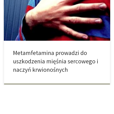
doprowadza go do stanu, w którym wszystko z siebie daje.
Niedawne badanie pokazuje jednak, że konsekwencje
zdrowotne wynikające z konsumpcji metamfetaminy mogą być
bardzo poważne. W wyniku tego badania, które trwało 10 lat i w
[…]
Metamfetamina prowadzi do
uszkodzenia mięśnia sercowego i
naczyń krwionośnych