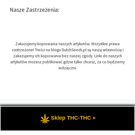
Nasze Zastrzeżenia:
Zakazujemy kopiowania naszych artykułów. Wszystkie prawa
zastrzeżone! Treści na blogu DutchSeeds.pl są naszą własnością i
zakazujemy ich kopiowania bez naszej zgody. Linki do naszych
artykułów możesz publikować gdzie tylko chcesz, za co będziemy
wdzięczni.
© 2026
DutchSeeds.pl
– Wszelkie prawa zastrzeżone
- Temat
przewodni blogu, wszystko na temat marihuany oraz roślin
Sklep THC-THC »
konopi indyjskich, zwanych cannabis.