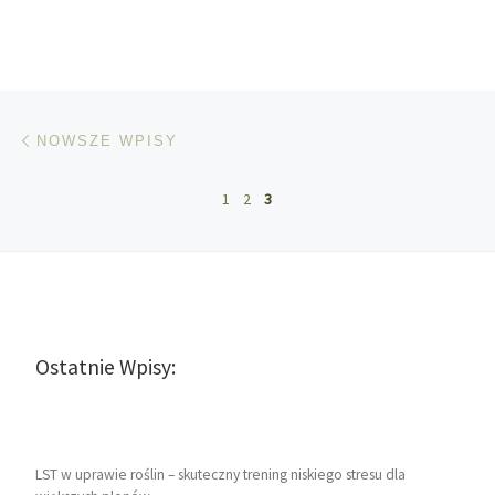
Nawigacja po wpisach
Nowsze wpisy
NOWSZE WPISY
1
2
3
Ostatnie Wpisy:
LST w uprawie roślin – skuteczny trening niskiego stresu dla