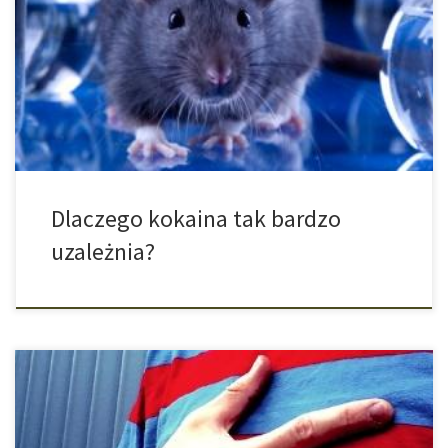
bardzo trudne. Eksperyment na szczurach pokazuje, dlaczego
ryzyko nawrotu nałogu jest bardzo wysokie. Prawdopodobnie
koks pozostawia trwałe ślady w mezolimbicznym szlaku
dopaminergicznym w mózgu. Nie potrzeba wcale dużo czasu,
aby ze zdrowego szczura zrobić junkie. Już po kilku dniach
swobodnego […]
Dlaczego kokaina tak bardzo
uzależnia?
Szybsze bicie serca, wzrost ciśnienia krwi, zmęczenie znika.
Metamfetamina sięga do rezerw energetycznych organizmu i