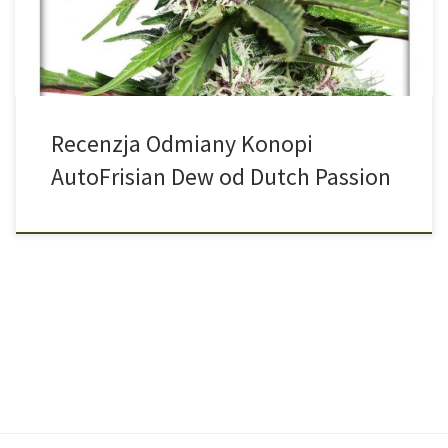
Dew z automatyczną genetyką, tworząc odmianę idealną do
uprawy w trudniejszych warunkach klimatycznych. Selekcja […]
Recenzja Odmiany Konopi
AutoFrisian Dew od Dutch Passion