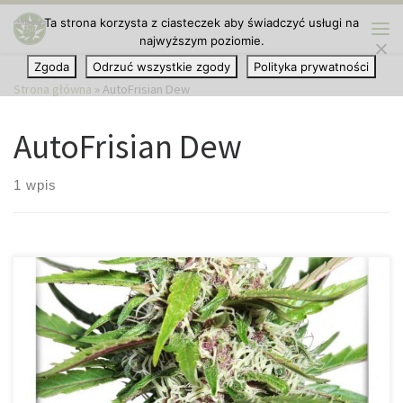
Ta strona korzysta z ciasteczek aby świadczyć usługi na
Przejdź do treści
najwyższym poziomie.
Me
Zgoda
Odrzuć wszystkie zgody
Polityka prywatności
Strona główna
»
AutoFrisian Dew
AutoFrisian Dew
1 wpis
AutoFrisian Dew – fioletowa odporność w automatycznej wersji
Genetyka i pochodzenie AutoFrisian Dew to samokwitnąca wersja
legendarnej Frisian Dew – jednej z najbardziej rozpoznawalnych
odmian outdoorowych Dutch Passion. Powstała z połączenia
specjalnie wyselekcjonowanych fioletowych fenotypów Frisian