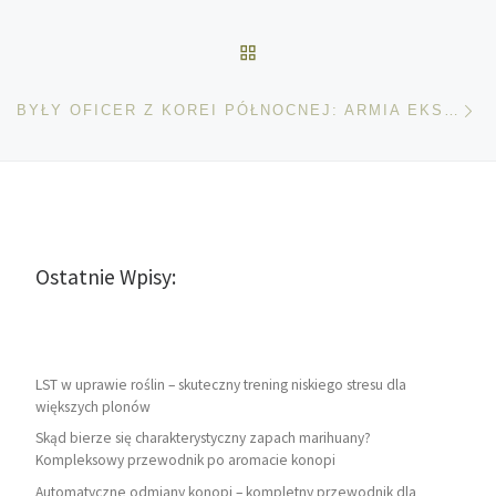
POWRÓT DO LISTY POS
Na
BYŁY OFICER Z KOREI PÓŁNOCNEJ: ARMIA EKSPERYMENTUJE NA UPOŚLEDZONYCH DZIECIACH
Ostatnie Wpisy:
LST w uprawie roślin – skuteczny trening niskiego stresu dla
większych plonów
Skąd bierze się charakterystyczny zapach marihuany?
Kompleksowy przewodnik po aromacie konopi
Automatyczne odmiany konopi – kompletny przewodnik dla