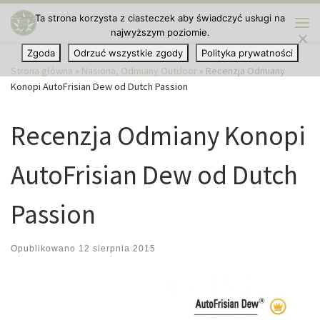
Ta strona korzysta z ciasteczek aby świadczyć usługi na
Przejdź do treści
najwyższym poziomie.
Me
Zgoda
Odrzuć wszystkie zgody
Polityka prywatności
Strona główna
»
Nasiona, Odmiany Outdoor
»
Recenzja Odmiany
Konopi AutoFrisian Dew od Dutch Passion
Recenzja Odmiany Konopi
AutoFrisian Dew od Dutch
Passion
Opublikowano
12 sierpnia 2015