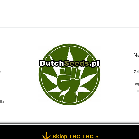
Na
a
Za
wł
L
dla
Sklep THC-THC »