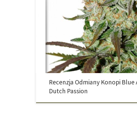
Jak sama nazwa wskazuje Blue Auto Mazar od produce
jest połączeniem odmiany z rodziny Blue a dokładnie j
jest bardziej jasne Auto Mazara, którego recenzję mam
Blue AutoMazar jest odmianą konopi w pełni auto kwit
Recenzja Odmiany Konopi Blue 
Dutch Passion