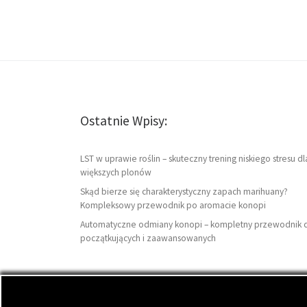
Ostatnie Wpisy:
LST w uprawie roślin – skuteczny trening niskiego stresu dl
większych plonów
Skąd bierze się charakterystyczny zapach marihuany?
Kompleksowy przewodnik po aromacie konopi
Automatyczne odmiany konopi – kompletny przewodnik 
początkujących i zaawansowanych