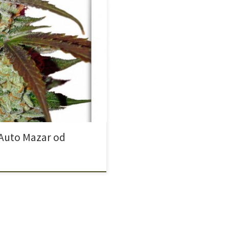
nta nasion konopi Dutch Passion
est to Auto Blueberry oraz co już
y już na naszym blogu. Finalny
nącą, […]
Auto Mazar od