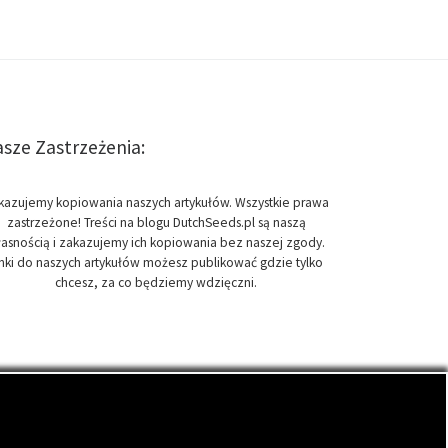
sze Zastrzeżenia:
kazujemy kopiowania naszych artykułów. Wszystkie prawa
zastrzeżone! Treści na blogu DutchSeeds.pl są naszą
asnością i zakazujemy ich kopiowania bez naszej zgody.
inki do naszych artykułów możesz publikować gdzie tylko
chcesz, za co będziemy wdzięczni.
onopi indyjskich, zwanych cannabis.