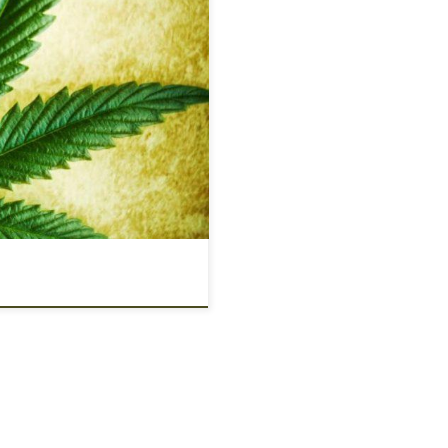
ika niektóre amerykańskie
obieta w stanie Ohio skarżyła się
sieci Wendy’s. Otóż zamiast soli
alne media poinformowały, że […]