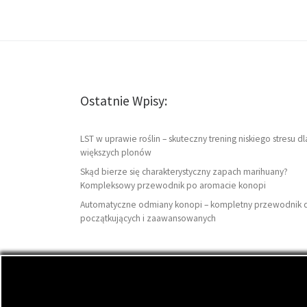
Ostatnie Wpisy:
LST w uprawie roślin – skuteczny trening niskiego stresu dl
większych plonów
Skąd bierze się charakterystyczny zapach marihuany?
Kompleksowy przewodnik po aromacie konopi
Automatyczne odmiany konopi – kompletny przewodnik 
początkujących i zaawansowanych
© 2026
DutchSeeds.pl
– Wszelkie prawa zastrzeżon