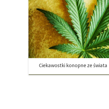
1. DO YOU WANT POT WITH THAT? W połowie październ
media pisały o nietypowych skargach klientów. Pewna k
policji o zdarzeniu w lokalnej placówce fast foodowej 
na frytkach jej córki znalazła ona coś zielonego. Lok
Ciekawostki konopne ze świata