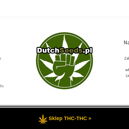
Na
a
Za
wł
L
dla
Sklep THC-THC »
e
- Temat przewodni blogu, wszystko na temat marihuany oraz roślin k