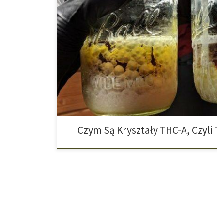
Wysokoskoncentrowane Ekstrakty Konopne Diamenty, s
Fascynacja kamieniami szlachetnymi i z pewnością wyj
diamentów THCA. Są to ekstrakty z konopi, które nie ty
również mają ogromną moc i intensywny aromat. Konce
się bardzo różnić pod względem konsystencji, działani
Czym Są Kryształy THC-A, Czyli