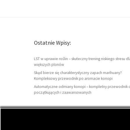
Ostatnie Wpisy:
LST w uprawie roślin – skuteczny trening niskiego stresu dl
większych plonów
Skąd bierze się charakterystyczny zapach marihuany?
Kompleksowy przewodnik po aromacie konopi
Automatyczne odmiany konopi – kompletny przewodnik 
początkujących i zaawansowanych
© 2026
DutchSeeds.pl
– Wszelkie prawa zastrzeżon