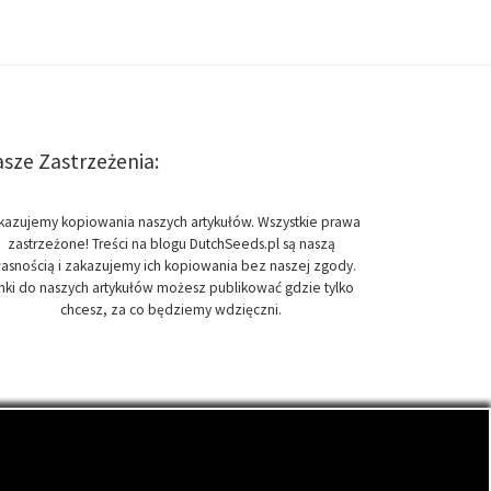
sze Zastrzeżenia:
kazujemy kopiowania naszych artykułów. Wszystkie prawa
zastrzeżone! Treści na blogu DutchSeeds.pl są naszą
asnością i zakazujemy ich kopiowania bez naszej zgody.
inki do naszych artykułów możesz publikować gdzie tylko
chcesz, za co będziemy wdzięczni.
onopi indyjskich, zwanych cannabis.