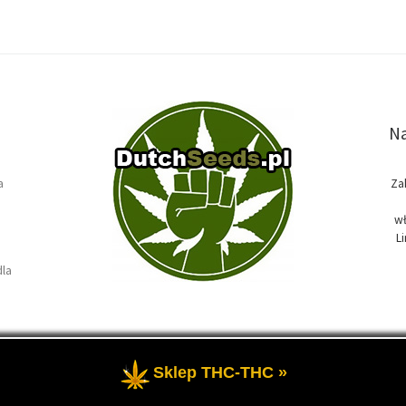
Na
a
Za
wł
L
dla
Sklep THC-THC »
e
- Temat przewodni blogu, wszystko na temat marihuany oraz roślin k