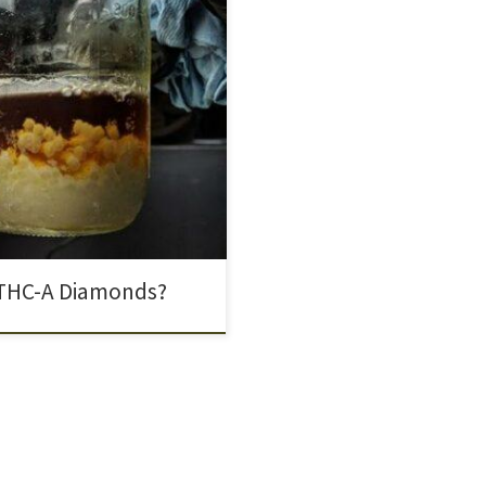
zafiry, rubiny, szmaragdy…
aśnia też rosnącą popularność
lko pięknie wyglądają, ale
ntraty z konopi indyjskich mogą
a, koloru […]
 THC-A Diamonds?