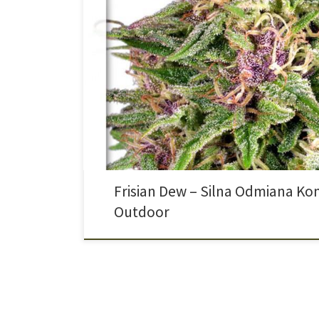
Frisian Dew to odmiana specjalnie stworzona do upraw
pochodzi od południowoamerykańskiego growera, któr
metrową roślinę. Frisian Dew – fioletowa królowa eu
na trudne warunki Frisian Dew to ikona outdoorowej 
Odmiana powstała z połączenia Super Skunk i Purple 
Frisian Dew – Silna Odmiana Ko
Outdoor