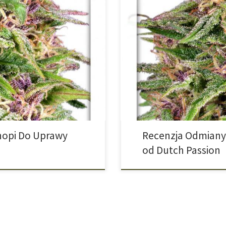
y outdoor. Dzisiejsza recenzja
Frisian Dew – królowa outdooru 
y z Frisian Dew otrzymał 3-
Frisian Dew to legendarna outdo
ropejskiego outdooru Stworzona
z myślą o północnoeuropejskim kl
uprawy w klimacie umiarkowanym.
które zapewnia wysoką odporność
[…]
[…]
nopi Do Uprawy
Recenzja Odmiany 
od Dutch Passion