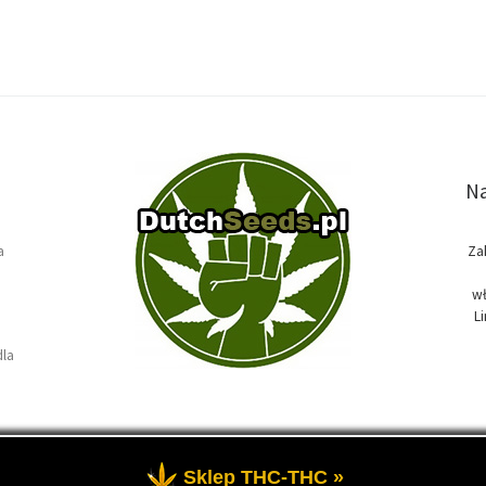
Na
a
Za
wł
L
dla
Sklep THC-THC »