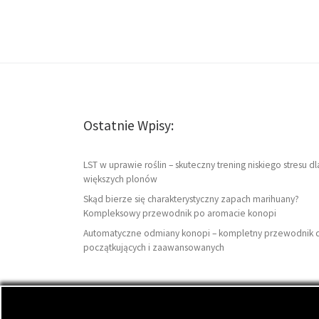
Ostatnie Wpisy:
LST w uprawie roślin – skuteczny trening niskiego stresu dl
większych plonów
Skąd bierze się charakterystyczny zapach marihuany?
Kompleksowy przewodnik po aromacie konopi
Automatyczne odmiany konopi – kompletny przewodnik 
początkujących i zaawansowanych