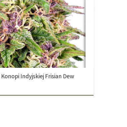
w fioletowej szacie Idealna do uprawy pod chmurką
orowa hybryda od Dutch Passion, stworzona specjalnie
imacie. To połączenie Super Skunk i Purple Star,
 na pleśń, duże plony i zjawiskowy wygląd – często z
Konopi Indyjskiej Frisian Dew