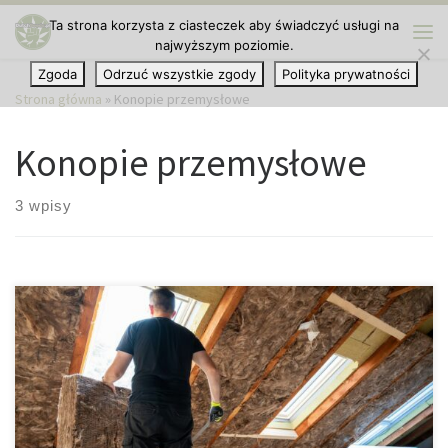
Ta strona korzysta z ciasteczek aby świadczyć usługi na
Przejdź do treści
najwyższym poziomie.
Me
Zgoda
Odrzuć wszystkie zgody
Polityka prywatności
Strona główna
»
Konopie przemysłowe
Konopie przemysłowe
3 wpisy
W ostatnich latach świadomość ekologiczna znacznie wzrosła, a
wiele osób szuka zrównoważonych alternatyw dla tradycyjnych
produktów. Jednym z takich produktów jest roślina konopi, która
staje się coraz bardziej popularna jako zrównoważona
alternatywa dla tradycyjnych materiałów izolacyjnych. Konopia to