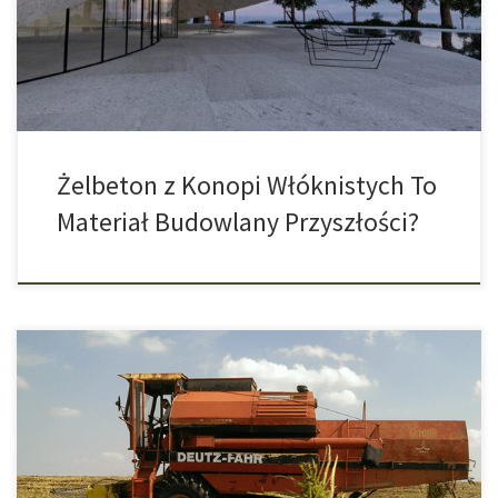
tani, a jednocześnie wyjątkowo nośny. Zawalające się konstrukcje
ujawniają jednak pewien problem: prędzej czy później w każdym
betonie powstają minimalne […]
Żelbeton z Konopi Włóknistych To
Materiał Budowlany Przyszłości?
Konopie jako środek do izolacji w teście firm budowlanych.
Dotychczas używane materiały do izolacji domów, czyli styropian i
nakładany na to środek przeciwpożarowy są trujące i szkodliwe
dla środowiska. W Berlinie po raz pierwszy przetestowano