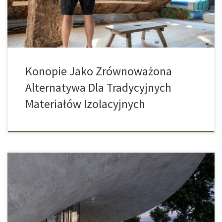
wszechstronna roślina, która jest używana od wieków do produkcji
szerokiej gamy produktów. […]
Konopie Jako Zrównoważona
Alternatywa Dla Tradycyjnych
Materiałów Izolacyjnych
Badania Nad Alternatywnymi Materiałami Budowlanymi z Konopi
Nowoczesna architektura często opiera się na betonie wspartym
stalowym rusztowaniem. Ten wzmocniony beton lub wszystkim
dobrze znany żelbet jest szczególnie popularny, ponieważ jest