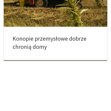
konopie jako materiał do ocieplenia i izolacji budynków. Wynik –
pozytywny. Aby zutylizować jedną tonę […]
Konopie przemysłowe dobrze
chronią domy