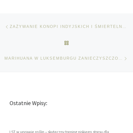
Nawigacja wpisu
Poprzedni wpis
ZAŻYWANIE KONOPI INDYJSKICH I ŚMIERTELNOŚĆ W SZPITALACH
POWRÓT DO LISTY POS
Na
MARIHUANA W LUKSEMBURGU ZANIECZYSZCZONA MIKOTOKSYNAMI
Ostatnie Wpisy:
LST w uprawie roślin – skuteczny trening niskiego stresu dla