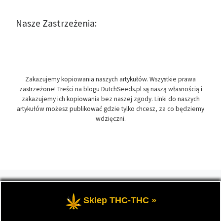
Nasze Zastrzeżenia:
Zakazujemy kopiowania naszych artykułów. Wszystkie prawa
zastrzeżone! Treści na blogu DutchSeeds.pl są naszą własnością i
zakazujemy ich kopiowania bez naszej zgody. Linki do naszych
artykułów możesz publikować gdzie tylko chcesz, za co będziemy
wdzięczni.
© 2026
DutchSeeds.pl
– Wszelkie prawa zastrzeżone
- Temat
przewodni blogu, wszystko na temat marihuany oraz roślin
Sklep THC-THC »
konopi indyjskich, zwanych cannabis.