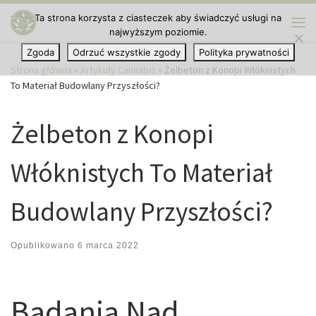
Ta strona korzysta z ciasteczek aby świadczyć usługi na
Przejdź do treści
najwyższym poziomie.
Me
Zgoda
Odrzuć wszystkie zgody
Polityka prywatności
Strona główna
»
Artykuły Cannabis
»
Żelbeton z Konopi Włóknistych
To Materiał Budowlany Przyszłości?
Żelbeton z Konopi
Włóknistych To Materiał
Budowlany Przyszłości?
Opublikowano
6 marca 2022
Badania Nad