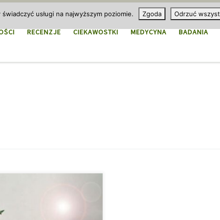
y świadczyć usługi na najwyższym poziomie.
Zgoda
Odrzuć wszyst
OŚCI
RECENZJE
CIEKAWOSTKI
MEDYCYNA
BADANIA