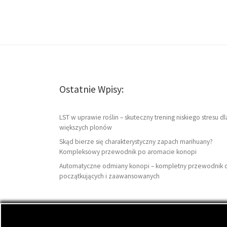
Ostatnie Wpisy:
LST w uprawie roślin – skuteczny trening niskiego stresu dl
większych plonów
Skąd bierze się charakterystyczny zapach marihuany?
Kompleksowy przewodnik po aromacie konopi
Automatyczne odmiany konopi – kompletny przewodnik 
początkujących i zaawansowanych