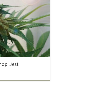
edzinie uzależnień i lekarzy
legalizowane. Karanie za
alne, ale również niezgodne z
, więc pokażemy, jak wygląda to u
opi Jest