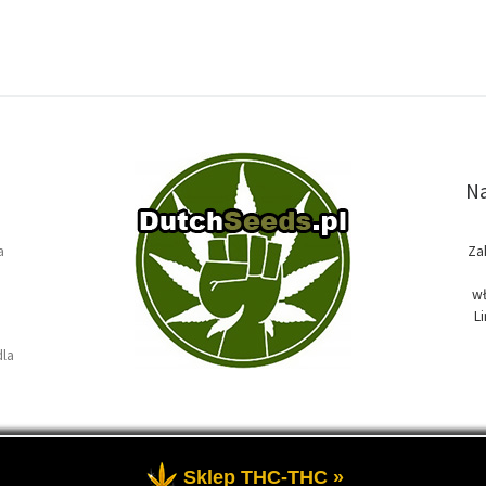
Na
a
Za
wł
L
dla
Sklep THC-THC »