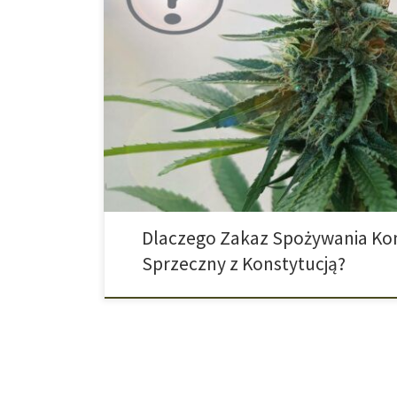
Inicjatywa składająca się z prawników, ekspertów w dzi
zgadza się co do tego, że konopie powinny zostać za
używanie tego narkotyku było nie tylko nieproporcjon
konstytucją. W Polsce nikt się tą tematyką nie zajmuje
naszych […]
Dlaczego Zakaz Spożywania Kon
Sprzeczny z Konstytucją?