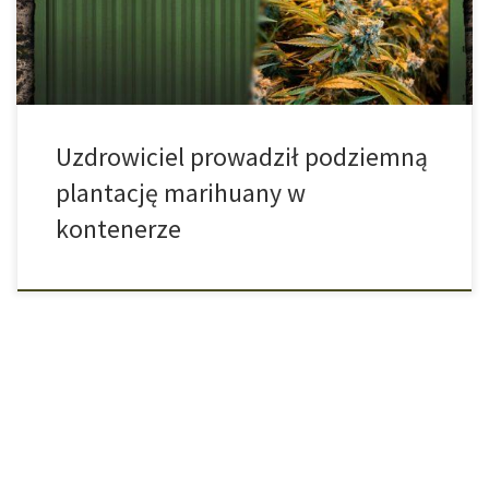
wyroku. Plantacja marihuany, o którą toczył się […]
Uzdrowiciel prowadził podziemną
plantację marihuany w
kontenerze