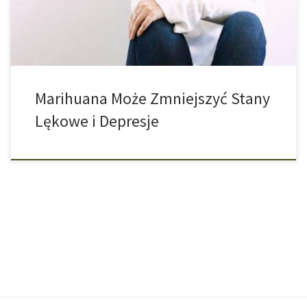
największą skuteczność w walce z depresją uzyskano przy użyciu
odmian […]
Marihuana Może Zmniejszyć Stany
Lękowe i Depresje