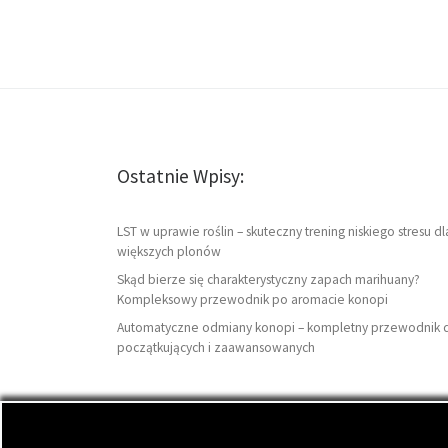
Ostatnie Wpisy:
LST w uprawie roślin – skuteczny trening niskiego stresu dl
większych plonów
Skąd bierze się charakterystyczny zapach marihuany?
Kompleksowy przewodnik po aromacie konopi
Automatyczne odmiany konopi – kompletny przewodnik 
początkujących i zaawansowanych