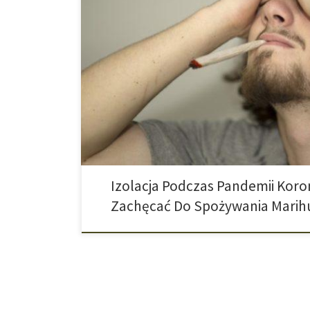
Aby chronić siebie oraz innych, wiele osób na począt
zdecydowało się na odizolowanie od świata. Jak wyni
przeprowadzonego w Kanadzie, osoby spożywające kon
sięgają przez to po jointa. #Zostańwdomu to od pocz
które obiegło cały świat. We wszystkich krajach ponag
Izolacja Podczas Pandemii Kor
Zachęcać Do Spożywania Marih