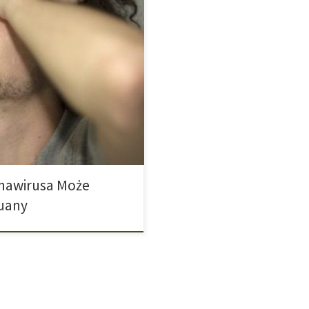
ku pandemii koronawirusa
ka z badania
opi indyjskich coraz częściej
ątku trwania pandemii motto,
lano […]
onawirusa Może
uany