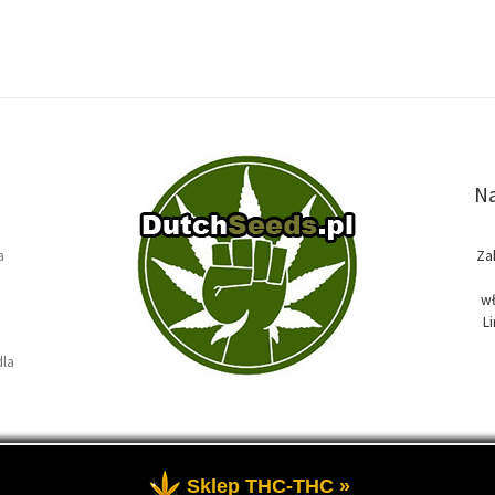
Na
a
Za
wł
L
dla
Sklep THC-THC »