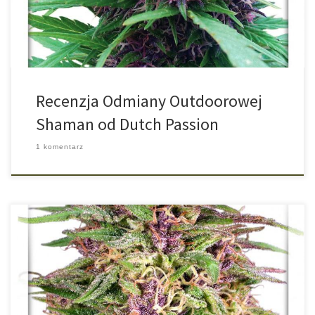
growerów na outdoor, czyli na czas kiedy sadzi […]
Recenzja Odmiany Outdoorowej
Shaman od Dutch Passion
1 komentarz
Frisian Dew to odmiana specjalnie stworzona do uprawy outdoor.
Dzisiejsza recenzja pochodzi od południowoamerykańskiego
growera, który z Frisian Dew otrzymał 3-metrową roślinę. Frisian
Dew – fioletowa królowa europejskiego outdooru Stworzona na
trudne warunki Frisian Dew to ikona outdoorowej uprawy w