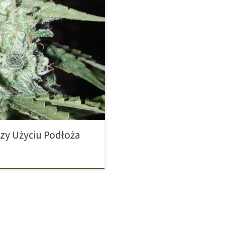
Wyjątkowy wygląd, niesamowite
najbardziej cenionych odmian
ść uprawy, ale także rekordowe
 To odmiana, która świetnie
zy Użyciu Podłoża