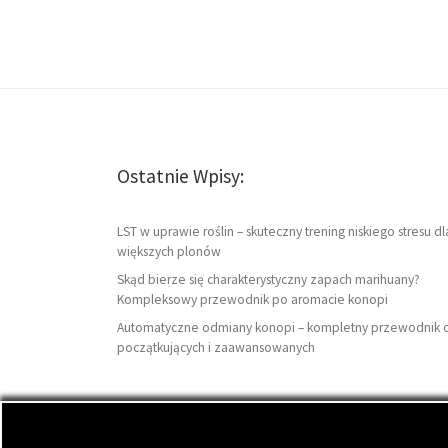
Ostatnie Wpisy:
LST w uprawie roślin – skuteczny trening niskiego stresu dl
większych plonów
Skąd bierze się charakterystyczny zapach marihuany?
Kompleksowy przewodnik po aromacie konopi
Automatyczne odmiany konopi – kompletny przewodnik 
początkujących i zaawansowanych