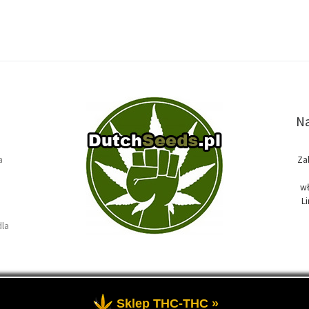
Na
a
Za
wł
L
dla
Sklep THC-THC »