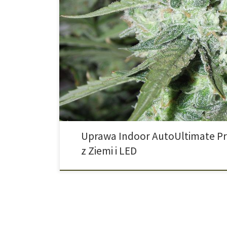
AutoUltimate – automat, który przełamuje schematy 
efekty AutoUltimate to samokwitnąca wersja jednej z 
Dutch Passion – The Ultimate. Oferuje nie tylko łatwo
plony, zbalansowane działanie i fenomenalny wygląd.
sprawdza się w uprawie indoor – szczególnie tam, […]
Uprawa Indoor AutoUltimate Pr
z Ziemi i LED