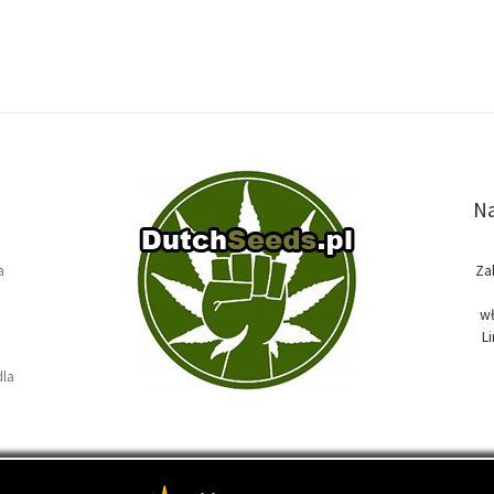
Na
a
Za
wł
L
dla