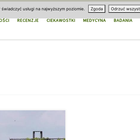
y świadczyć usługi na najwyższym poziomie.
Zgoda
Odrzuć wszyst
OŚCI
RECENZJE
CIEKAWOSTKI
MEDYCYNA
BADANIA