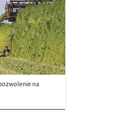
zakończyć nielegalną produkcję
rzestarzały projekt zmiany. 19
a uprawę konopi indyjskich.
a Żywności, Rolnictwa i Hodowli
celów medycznych i […]
 pozwolenie na