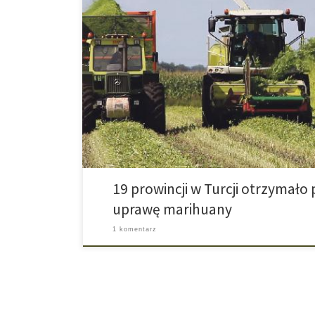
Krok potwierdzony przez Ministerstwo Rolnictwa Aby 
cannabisu w Turcji niespodziewanie uprawomocniono p
prowincji w Turcji otrzymało dzięki temu pozwolenie n
Decyzja ta została ogłoszona przez tureckiego Ministr
Zwierząt i przewiduje także produkcję marihuany do 
19 prowincji w Turcji otrzymało
uprawę marihuany
1 komentarz