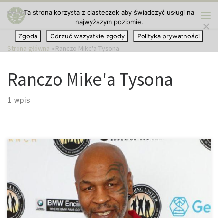
Ta strona korzysta z ciasteczek aby świadczyć usługi na
Przejdź do treści
najwyższym poziomie.
Me
Zgoda
Odrzuć wszystkie zgody
Polityka prywatności
Strona główna
»
Ranczo Mike'a Tysona
Ranczo Mike'a Tysona
1 wpis
Od ponad roku była gwiazda boksu Mike Tyson uprawia marihuanę
na swoim ranczo w Kalifornii. Wydaje się, że on i jego koledzy w
ten sposób zapewniają sobie ciągły dostęp do tej rośliny. Były
mistrz świata w boksie ma swoją własną plantację marihuany w