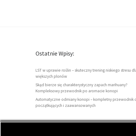
Ostatnie Wpisy:
LST w uprawie roślin – skuteczny trening niskiego stresu dl
większych plonów
Skąd bierze się charakterystyczny zapach marihuany?
Kompleksowy przewodnik po aromacie konopi
Automatyczne odmiany konopi – kompletny przewodnik 
początkujących i zaawansowanych