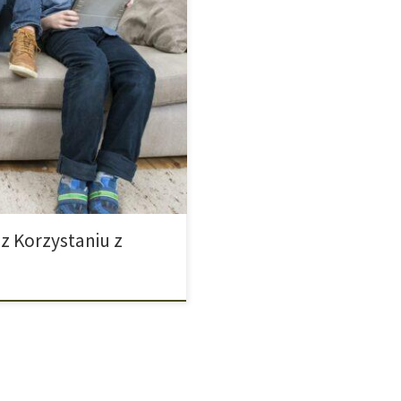
eruje, że intensywne korzystanie
spożyciem alkoholu wśród
ndki przez WhatsApp. Wraz z
ch takich jak TikTok, Instagram
]
z Korzystaniu z