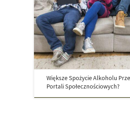
Duże badanie przeprowadzone w Wielkiej Brytanii sug
z portali społecznościowych ma związek z większym 
młodzieży. Nawet 10-latkowie lubią umawiać się na ra
wiekiem wzrasta korzystanie z portali społecznościowy
czy Snapchat. Dla wielu młodych ludzi dzielenie się […
Większe Spożycie Alkoholu Prze
Portali Społecznościowych?