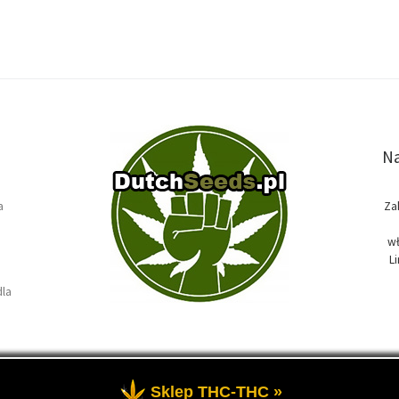
Na
a
Za
wł
L
dla
Sklep THC-THC »