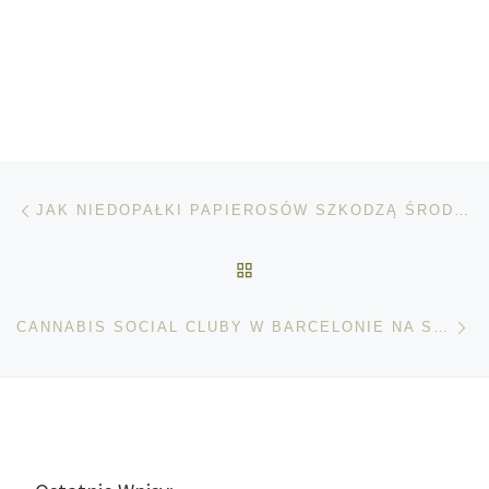
Nawigacja wpisu
Poprzedni wpis
JAK NIEDOPAŁKI PAPIEROSÓW SZKODZĄ ŚRODOWISKU
POWRÓT DO LISTY POS
Na
CANNABIS SOCIAL CLUBY W BARCELONIE NA SKRAJU EGZYSTENCJI