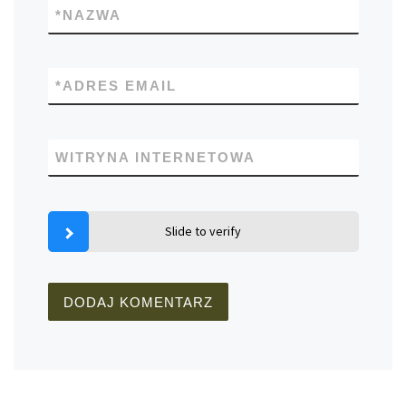
*
NAZWA
*
ADRES EMAIL
WITRYNA INTERNETOWA
Slide to verify