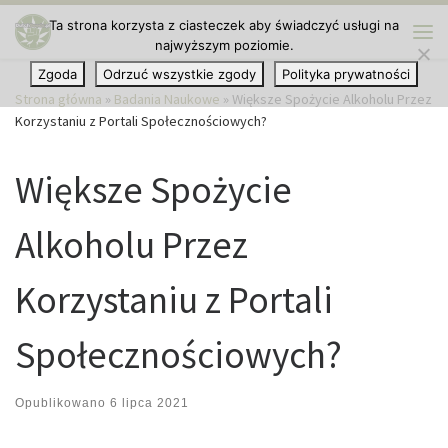
Ta strona korzysta z ciasteczek aby świadczyć usługi na
Przejdź do treści
najwyższym poziomie.
Me
Zgoda
Odrzuć wszystkie zgody
Polityka prywatności
Strona główna
»
Badania Naukowe
»
Większe Spożycie Alkoholu Przez
Korzystaniu z Portali Społecznościowych?
Większe Spożycie
Alkoholu Przez
Korzystaniu z Portali
Społecznościowych?
Opublikowano
6 lipca 2021