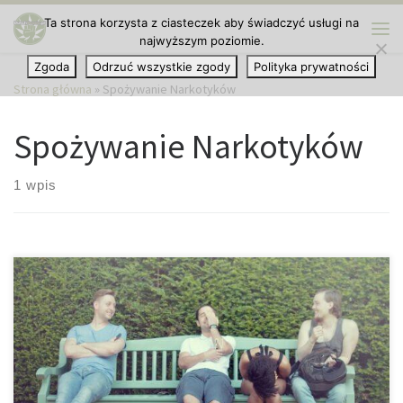
Ta strona korzysta z ciasteczek aby świadczyć usługi na
Przejdź do treści
najwyższym poziomie.
Me
Zgoda
Odrzuć wszystkie zgody
Polityka prywatności
Strona główna
»
Spożywanie Narkotyków
Spożywanie Narkotyków
1 wpis
Badanie przeprowadzone na ośmiu uniwersytetach w Niemczech
wykazało, że większość studentów przecenia używanie
narkotyków przez swoich kolegów, co z kolei ma wpływ na ich
własną konsumpcję. Przeglądając media społecznościowe często
można mieć wrażenie, że wszyscy inni ludzie są niemalże cały