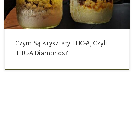
konopi indyjskich mogą się bardzo różnić pod względem
konsystencji, działania, koloru […]
Czym Są Kryształy THC-A, Czyli
THC-A Diamonds?