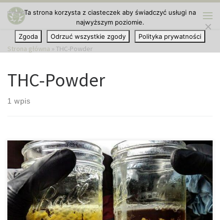
Ta strona korzysta z ciasteczek aby świadczyć usługi na
Przejdź do treści
najwyższym poziomie.
Me
Zgoda
Odrzuć wszystkie zgody
Polityka prywatności
Strona główna
»
THC-Powder
THC-Powder
1 wpis
Wysokoskoncentrowane Ekstrakty Konopne Diamenty, szafiry,
rubiny, szmaragdy… Fascynacja kamieniami szlachetnymi i z
pewnością wyjaśnia też rosnącą popularność diamentów THCA. Są
to ekstrakty z konopi, które nie tylko pięknie wyglądają, ale
również mają ogromną moc i intensywny aromat. Koncentraty z