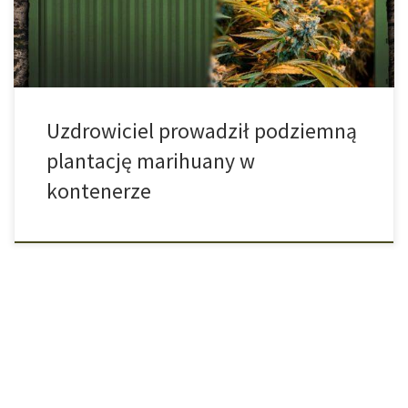
wyroku. Plantacja marihuany, o którą toczył się […]
Uzdrowiciel prowadził podziemną
plantację marihuany w
kontenerze