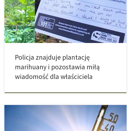
marihuany i zawiadomił policję. Jak tylko ta przyjechała, to
oczywiście jej właściciel/właściciele nie byli obecni. A co w takiej
sytuacji robi dobry i dobrze wychowany policjant? Oczywiście
wycina wszystkie roślinki, zabiera […]
Policja znajduje plantację
marihuany i pozostawia miłą
wiadomość dla właściciela
Kokaina, a dokładniej jej zażywanie może być śmiertelne. Ludzie