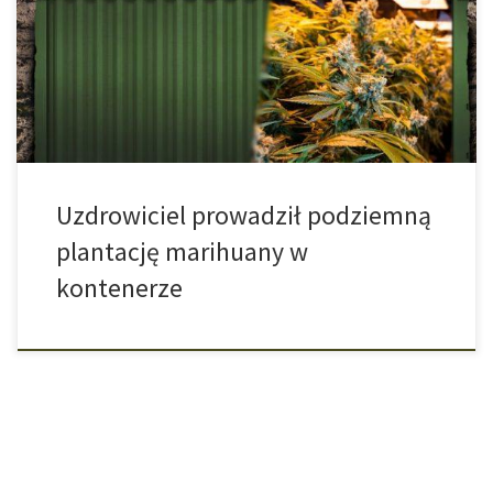
tygodniu skazani na karę w zawieszeniu, ponieważ pomagali przy
podziemnym projekcie uprawy cannabisu. Udało im się jednak
wyjść z tego bez większego szwanku, jak można przeczytać w
wyroku. Plantacja marihuany, o którą toczył się […]
Uzdrowiciel prowadził podziemną
plantację marihuany w
kontenerze