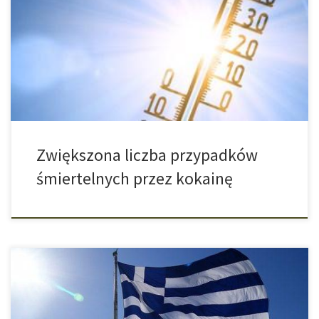
zażywający kokainę chętnie jednak wypierają się tego
niebezpieczeństwa. Obecne badania pokazują, że w trakcie
upałów ryzyko śmierci po zażyciu kokainy znacznie wzrasta.
Wreszcie nadeszło lato. Jak tylko słońce zacznie parzyć i
doprowadza nas do tego, że się dużo pocimy, większość z […]
Zwiększona liczba przypadków
śmiertelnych przez kokainę
Grecja jest najnowszym państwem Europy, które zalegalizowało
marihuanę do celów medycznych i terapeutycznych. Premier