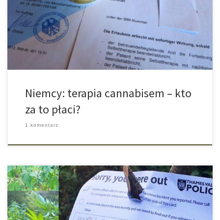
tym kierunku, warto jest przyjrzeć się, jak legalna medyczna
marihuana wygląda w praktyce. W Niemczech jak na razie
największym problemem okazuje się pytanie, kto ma pokrywać
koszty leczenia pacjentów? W zależności […]
Niemcy: terapia cannabisem – kto
za to płaci?
1 komentarz
W słynnym mieście Oxford w południowo wschodniej części Anglii
w zeszły piątek ktoś odkrył w pobliskim lesie małą plantację