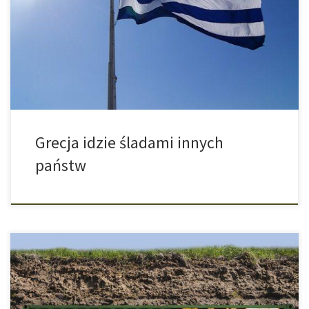
Alexis Tsipras poinformował przed kilkunastoma dniami na
konferencji prasowej, że niedługo będzie możliwym nabycie
cannabisu jako leku na receptę. Duża liczba chorób, jak bóle
przewlekłe, spazmy mięśniowe, epilepsja czy nowotwór mogą
być leczone właśnie za pomocą […]
Grecja idzie śladami innych
państw
Podziemna uprawa marihuany w Niemczech (Linnich): Dwóch
mężczyzn, teść wraz ze swoim zięciem, zostali w zeszłym