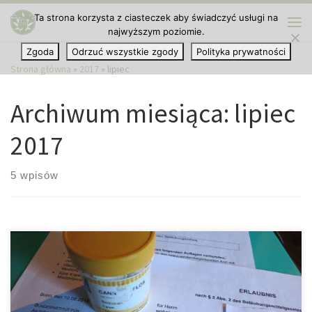
Ta strona korzysta z ciasteczek aby świadczyć usługi na
Przejdź do treści
najwyższym poziomie.
Me
Zgoda
Odrzuć wszystkie zgody
Polityka prywatności
Strona główna
»
2017
»
lipiec
Archiwum miesiąca:
lipiec
2017
5 wpisów
Jak już wiadomo, w Niemczech zalegalizowano medyczną
marihuanę. W związku z tym, że Polska też zrobiła ważny krok w