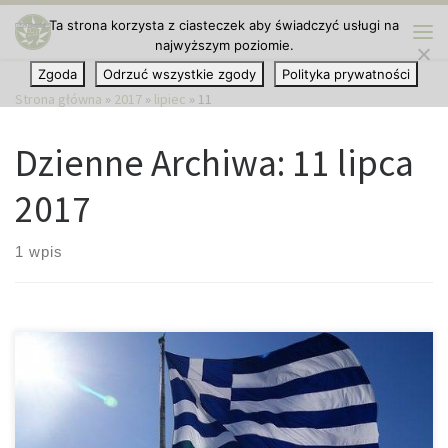
Ta strona korzysta z ciasteczek aby świadczyć usługi na
Przejdź do treści
najwyższym poziomie.
Me
Zgoda
Odrzuć wszystkie zgody
Polityka prywatności
Strona główna
»
2017
»
lipiec
»
11
Dzienne Archiwa:
11 lipca
2017
1 wpis
Grecja jest najnowszym państwem Europy, które zalegalizowało
marihuanę do celów medycznych i terapeutycznych. Premier
Alexis Tsipras poinformował przed kilkunastoma dniami na