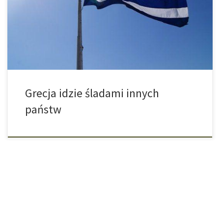
konferencji prasowej, że niedługo będzie możliwym nabycie
cannabisu jako leku na receptę. Duża liczba chorób, jak bóle
przewlekłe, spazmy mięśniowe, epilepsja czy nowotwór mogą
być leczone właśnie za pomocą […]
Grecja idzie śladami innych
państw